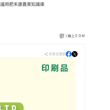
建議用肥
禾康農業知識庫
線上ＥＤＭ
分享文章到