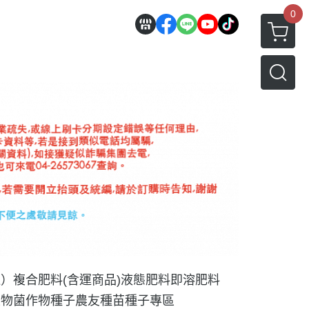
0
運）
複合肥料(含運商品)
液態肥料
即溶肥料
生物菌
作物種子
農友種苗種子專區