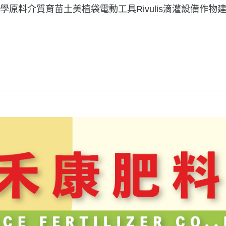
學原料
介質育苗土美植袋
電動工具
Rivulis滴灌設備
作物