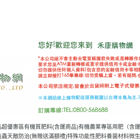
品
超優惠區
有機質肥料(含運商品)
有機農業專區用肥（含
益蟲天敵防治(無贈送滿額禮)
特殊功能性肥料
養菌材料微