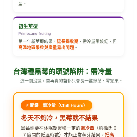
型。
初生莖型
Primocane-fruiting
第一年新莖即結果，
延長採收期
、需冷量常較低，但
高溫地區果粒與產量易出問題
。
台灣種黑莓的頭號陷阱：需冷量
這一關沒過，買再貴的苗都只會長一叢綠葉、零顆果。
⭐ 關鍵 需冷量（Chill Hours）
冬天不夠冷，黑莓就不結果
黑莓需要在休眠期累積一定的
需冷量
（約攝氏 0
–7 度間的低溫時數）才能正常萌芽結果。
把高