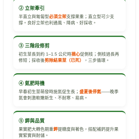
② 立架牽引
半直立與匍匐型
必須立架
支撐果重；直立型可少支
撐。良好立架也利通風、降病、好採收。
③ 三階段修剪
初生莖長到約 1–1.5 公尺時
摘心
促側枝；側枝過長再
修短；採收後
剪除結果莖（已死）
，三步循環。
④ 氮肥時機
早春初生莖萌發時施氮促生長；
盛夏後停氮
——晚季
氮會刺激軟嫩新生、不耐寒、易病。
⑤ 鉀與品質
果實肥大轉色期重
鉀
提糖度與著色，搭配補鈣提升果
實緊實與耐儲。