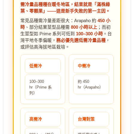
需冷量品種種在暖冬地區，結果就是「滿株綠
葉、零顆果」——這是新手失敗的第一主因。
常見品種需冷量差距很大：Arapaho 約
450 小
時
、部分結果莖型品種需
800 小時以上
；而初
生莖型如 Prime 系列可低到
100–300 小時
。台
灣平地冬季偏暖，
務必優先選低需冷量品種
，
或評估高海拔地區栽培。
低需冷
中需冷
100–300
約 450
hr（Prime 系
hr（Arapaho）
列）
高需冷
台灣對策