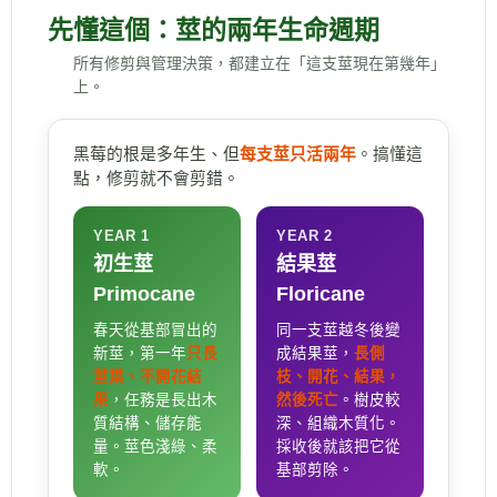
先懂這個：莖的兩年生命週期
所有修剪與管理決策，都建立在「這支莖現在第幾年」
上。
黑莓的根是多年生、但
每支莖只活兩年
。搞懂這
點，修剪就不會剪錯。
YEAR 1
YEAR 2
初生莖
結果莖
Primocane
Floricane
春天從基部冒出的
同一支莖越冬後變
新莖，第一年
只長
成結果莖，
長側
莖葉、不開花結
枝、開花、結果，
果
，任務是長出木
然後死亡
。樹皮較
質結構、儲存能
深、組織木質化。
量。莖色淺綠、柔
採收後就該把它從
軟。
基部剪除。