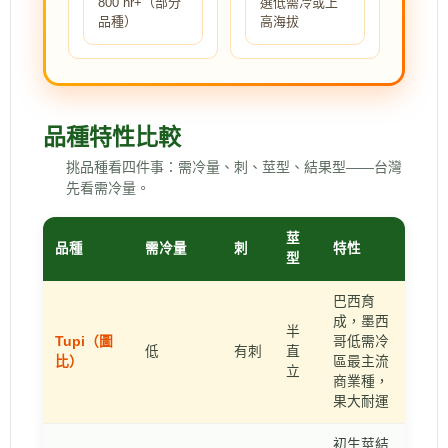
800 hr+（部分
選低需冷或上
品種）
高海拔
品種特性比較
挑品種看四件事：需冷量、刺、莖型、結果型——台灣
先看需冷量。
莖
品種
需冷量
刺
特性
型
巴西育
成，墨西
半
Tupi（圖
哥低需冷
低
有刺
直
比）
區最主流
立
商業種，
果大耐運
初生莖結