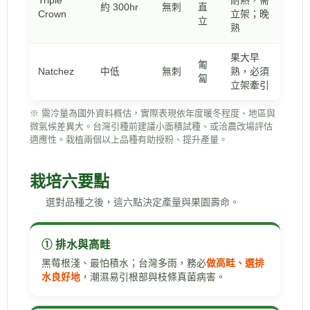
Triple
耐熱，需
約 300hr
無刺
直
Crown
立架；晚
立
熟
果大早
匍
Natchez
中低
無刺
熟，必須
匐
立架牽引
※ 需冷量為國外資料概估，實際表現依年度暖冬程度、地區與
微氣候差異大。台灣引種前建議小面積試種、或洽農改場評估
適應性。栽植兩個以上品種有助授粉、提升產量。
栽培六要點
選對品種之後，這六點決定產量與果園壽命。
① 排水與高畦
黑莓根淺、最怕積水；台灣多雨，務必
做高畦、選排
水良好地
，潮濕易引根部與枝條真菌病害。