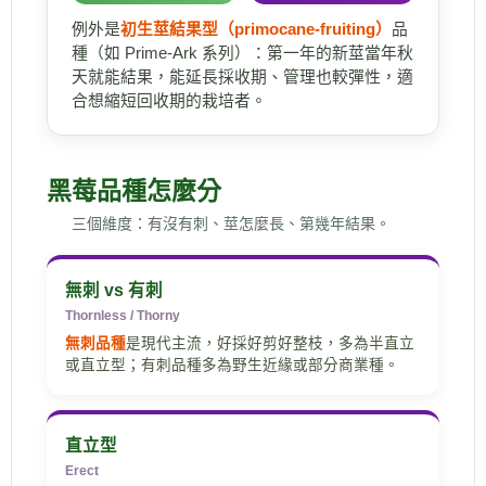
例外是
初生莖結果型（primocane-fruiting）
品
種（如 Prime-Ark 系列）：第一年的新莖當年秋
天就能結果，能延長採收期、管理也較彈性，適
合想縮短回收期的栽培者。
黑莓品種怎麼分
三個維度：有沒有刺、莖怎麼長、第幾年結果。
無刺 vs 有刺
Thornless / Thorny
無刺品種
是現代主流，好採好剪好整枝，多為半直立
或直立型；有刺品種多為野生近緣或部分商業種。
直立型
Erect