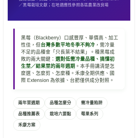
／黑莓栽培文獻；在地適應性參照各區農業改良場
黑莓（Blackberry）口感豐厚、單價高、加工
性佳，但
台灣多數平地冬季不夠冷
，需冷量
不足的品種會「只長葉不結果」。種黑莓成
敗的兩大關鍵：
選對低需冷量品種、搞懂初
生莖／結果莖的兩年週期
。本手冊講清楚怎
麼選、怎麼剪、怎麼種。禾康全期供應、國
際 Extension 為依據、台肥僅供成分對照。
兩年莖週期
品種怎麼分
需冷量陷阱
品種推薦表
栽培六要點
莓果系列
禾康方案