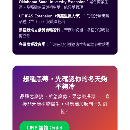
Oklahoma State University Extension
：黑莓商業生
產、品種需冷量與初生莖／結果莖管理
UF IFAS Extension（佛羅里達大學）
：低需冷量黑莓
品種（含 Tupi）與暖區栽培
黑莓栽培文獻與育種資料
：莖兩年週期、品種分類與修
剪立架
各區農業改良場
：台灣在地引種適應性與栽培參數驗證
想種黑莓，先確認你的冬天夠
不夠冷
品種怎麼挑、莖怎麼剪、果怎麼提糖——直
接問禾康植物醫生，供應商加顧問一站到
位。
LINE 諮詢 @gfcl