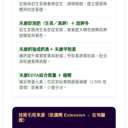
定植與初生莖期養根促生、調理根圈，建立健康株
體與抗逆基礎。
禾康即溶肥（生長／高鉀）＋ 甜鉀多
初生莖期用生長型促莖葉；果實肥大轉色期轉高鉀
提糖度與著色。
禾康鈣強或鈣勇＋ 禾康甲殼素
補鈣提升果實緊實與耐儲；甲殼素誘導抗病，配合
高畦通風降病壓。
禾康EDTA綜合微量 ＋ 硼精
補足微量元素；花前到幼果期適量補硼（1,500 倍
葉噴）助著果，少量分次。
技術引用來源（依國際 Extension → 在地驗
證）