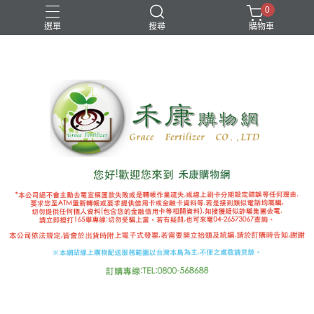
0
選單
搜尋
購物車
國產推薦補助
有機審字號肥料
植物性有機肥
極端氣候
禾康