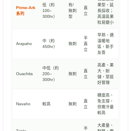
低（約
有/
果型，延
Prime-Ark
直
100–
無刺
長採收；
系列
立
300hr）
型
高溫區果
粒易變小
早熟、適
半
中（約
溫暖地
Arapaho
無刺
直
450hr）
區，新手
立
友善
高產、果
中低（約
直
大、耐
Ouachita
200–
無刺
立
儲，莖挺
300hr）
好管理
糖度高、
直
免支撐，
Navaho
較高
無刺
立
但需冷量
較高
大產量、
半