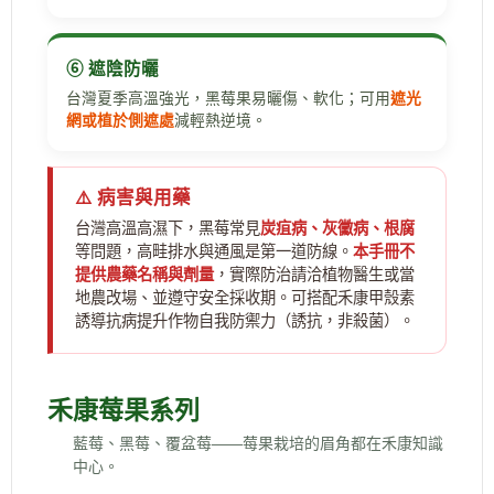
⑥ 遮陰防曬
台灣夏季高溫強光，黑莓果易曬傷、軟化；可用
遮光
網或植於側遮處
減輕熱逆境。
⚠️ 病害與用藥
台灣高溫高濕下，黑莓常見
炭疽病、灰黴病、根腐
等問題，高畦排水與通風是第一道防線。
本手冊不
提供農藥名稱與劑量
，實際防治請洽植物醫生或當
地農改場、並遵守安全採收期。可搭配禾康甲殼素
誘導抗病提升作物自我防禦力（誘抗，非殺菌）。
禾康莓果系列
藍莓、黑莓、覆盆莓——莓果栽培的眉角都在禾康知識
中心。