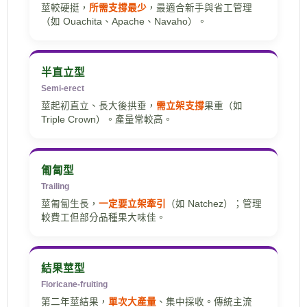
莖較硬挺，
所需支撐最少
，最適合新手與省工管理
（如 Ouachita、Apache、Navaho）。
半直立型
Semi-erect
莖起初直立、長大後拱垂，
需立架支撐
果重（如
Triple Crown）。產量常較高。
匍匐型
Trailing
莖匍匐生長，
一定要立架牽引
（如 Natchez）；管理
較費工但部分品種果大味佳。
結果莖型
Floricane-fruiting
第二年莖結果，
單次大產量
、集中採收。傳統主流