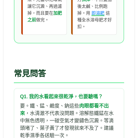
讓它沉澱、再過濾
後太鹹、比例跑
掉，而且要在
加肥
掉。用
即溶肥
這
之前
做完。
種全水溶母肥才好
扣。
常見問答
Q1. 我的水看起來很乾淨，也要驗嗎？
要。鐵、錳、鹼度、鈉這些
肉眼都看不出
來
，水清澈不代表沒問題。溶解態鐵錳在水
中無色透明，一碰空氣才變鏽色沉澱。等滴
頭堵了、葉子黃了才發現就來不及了。建議
乾季濕季各送驗一次。