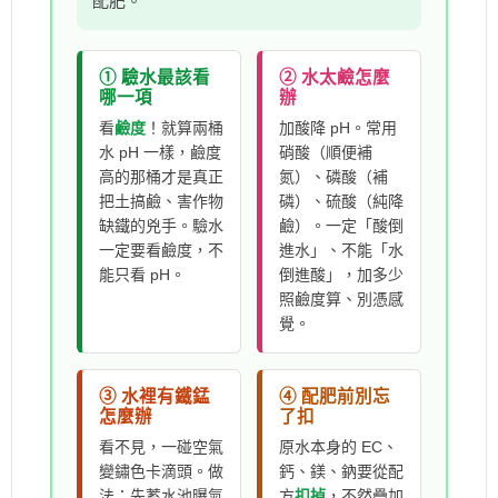
配肥。
① 驗水最該看
② 水太鹼怎麼
哪一項
辦
看
鹼度
！就算兩桶
加酸降 pH。常用
水 pH 一樣，鹼度
硝酸（順便補
高的那桶才是真正
氮）、磷酸（補
把土搞鹼、害作物
磷）、硫酸（純降
缺鐵的兇手。驗水
鹼）。一定「酸倒
一定要看鹼度，不
進水」、不能「水
能只看 pH。
倒進酸」，加多少
照鹼度算、別憑感
覺。
③ 水裡有鐵錳
④ 配肥前別忘
怎麼辦
了扣
看不見，一碰空氣
原水本身的 EC、
變鏽色卡滴頭。做
鈣、鎂、鈉要從配
法：先蓄水池曝氣
方
扣掉
，不然疊加