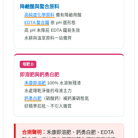
降鹼酸與螯合原料
高純度化學原料
備有降鹼用酸
EDTA 螯合鐵
依 pH 選形態
高 pH 未降前 EDTA 鐵易失效
水耕與溫室原料一站備齊
母肥 D
即溶肥與鈣勇白肥
禾康即溶肥
100% 水溶無殘渣
水處理乾淨後的母液主力
鈣勇白肥
（硝酸鈣）補鈣兼硝態氮
好精準扣抵、不引入雜質
合規聲明：
禾康即溶肥、鈣勇白肥、EDTA