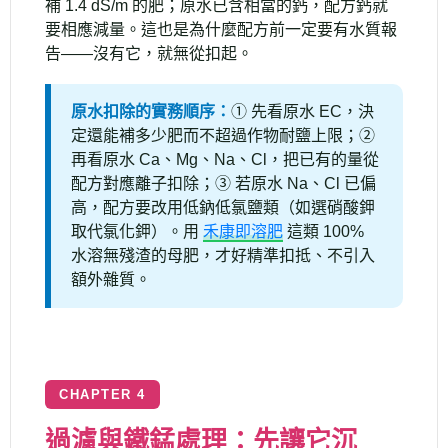
補 1.4 dS/m 的肥；原水已含相當的鈣，配方鈣就
要相應減量。這也是為什麼配方前一定要有水質報
告——沒有它，就無從扣起。
原水扣除的實務順序：
① 先看原水 EC，決
定還能補多少肥而不超過作物耐鹽上限；②
再看原水 Ca、Mg、Na、Cl，把已有的量從
配方對應離子扣除；③ 若原水 Na、Cl 已偏
高，配方要改用低鈉低氯鹽類（如選硝酸鉀
取代氯化鉀）。用
禾康即溶肥
這類 100%
水溶無殘渣的母肥，才好精準扣抵、不引入
額外雜質。
CHAPTER 4
過濾與鐵錳處理：先讓它沉