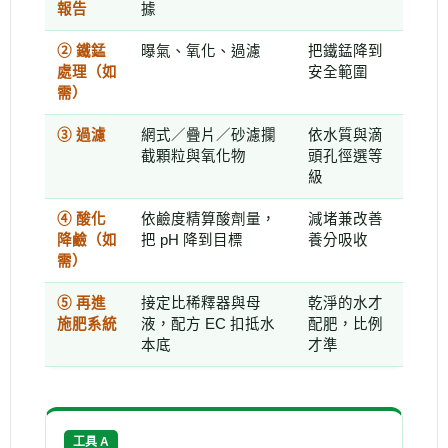
報告
據
② 鐵錳
曝氣、氧化、過濾
把鐵錳降到
處理（如
安全範圍
需）
③ 過濾
網式／疊片／砂濾攔
依水質與滴
截顆粒與氧化物
頭孔徑選等
級
④ 酸化
依鹼度精算酸劑量，
減堵兼改善
降鹼（如
把 pH 降到目標
養分吸收
需）
⑤ 再進
接定比稀釋器與母
乾淨的水才
施肥系統
液，配方 EC 扣抵水
配肥，比例
本底
才準
工具 A