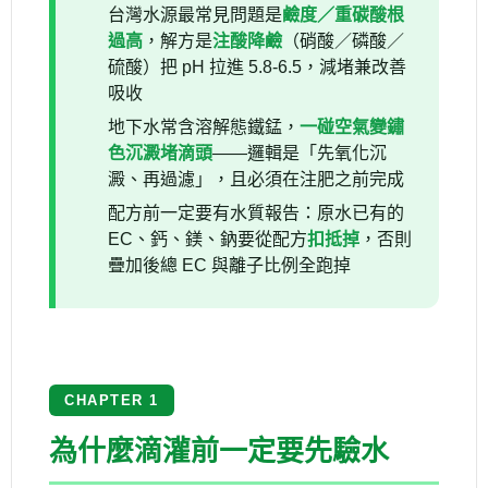
台灣水源最常見問題是
鹼度／重碳酸根
過高
，解方是
注酸降鹼
（硝酸／磷酸／
硫酸）把 pH 拉進 5.8-6.5，減堵兼改善
吸收
地下水常含溶解態鐵錳，
一碰空氣變鏽
色沉澱堵滴頭
——邏輯是「先氧化沉
澱、再過濾」，且必須在注肥之前完成
配方前一定要有水質報告：原水已有的
EC、鈣、鎂、鈉要從配方
扣抵掉
，否則
疊加後總 EC 與離子比例全跑掉
CHAPTER 1
為什麼滴灌前一定要先驗水