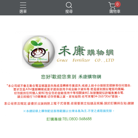
0
選單
搜尋
購物車
國產推薦補助
有機審字號肥料
植物性有機肥
極端氣候
禾康