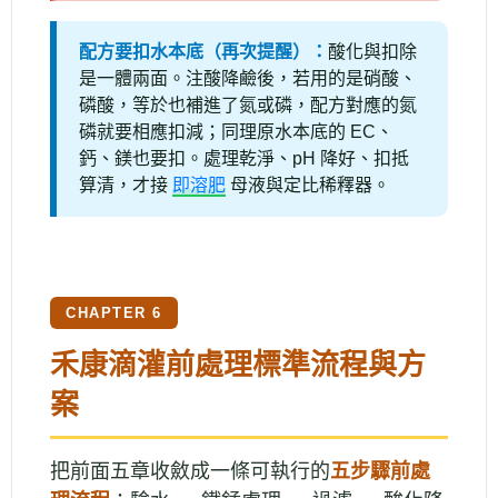
配方要扣水本底（再次提醒）：
酸化與扣除
是一體兩面。注酸降鹼後，若用的是硝酸、
磷酸，等於也補進了氮或磷，配方對應的氮
磷就要相應扣減；同理原水本底的 EC、
鈣、鎂也要扣。處理乾淨、pH 降好、扣抵
算清，才接
即溶肥
母液與定比稀釋器。
CHAPTER 6
禾康滴灌前處理標準流程與方
案
把前面五章收斂成一條可執行的
五步驟前處