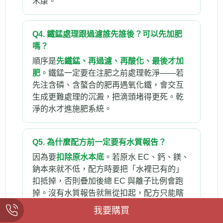
禾康。
Q4. 鐵錳處理跟過濾誰先誰後？可以先加肥
嗎？
順序是
先鐵錳、再過濾、再酸化、最後才加
肥
。鐵錳一定要在注肥之前處理乾淨——若
先注含磷、含螯合的肥再遇氧化鐵，會交互
生成更難處理的沉澱，把滴頭堵得更死。乾
淨的水才進施肥系統。
Q5. 為什麼配方前一定要有水質報告？
因為要
扣除原水本底
。若原水 EC、鈣、鎂、
鈉本來就不低，配方時要把「水裡已有的」
扣抵掉，否則疊加後總 EC 與離子比例會跑
掉。沒有水質報告就無從扣起，配方只能瞎
猜。用
禾康即溶肥
這類全水溶母肥才好精準
我要購買
扣抵。