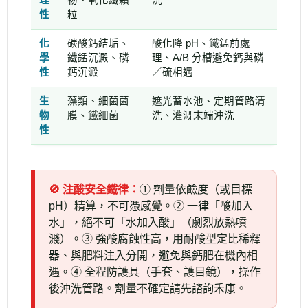
理
物、氧化鐵顆
洗
性
粒
化
碳酸鈣結垢、
酸化降 pH、鐵錳前處
學
鐵錳沉澱、磷
理、A/B 分槽避免鈣與磷
性
鈣沉澱
／硫相遇
生
藻類、細菌菌
遮光蓄水池、定期管路清
物
膜、鐵細菌
洗、灌溉末端沖洗
性
🚫 注酸安全鐵律：
① 劑量依鹼度（或目標
pH）精算，不可憑感覺。② 一律「酸加入
水」，絕不可「水加入酸」（劇烈放熱噴
濺）。③ 強酸腐蝕性高，用耐酸型定比稀釋
器、與肥料注入分開，避免與鈣肥在機內相
遇。④ 全程防護具（手套、護目鏡），操作
後沖洗管路。劑量不確定請先諮詢禾康。