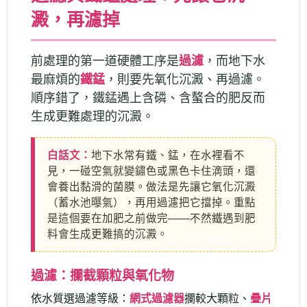
澱，再濾掉
前處理的第一道硬體工序是
過濾
，而地下水
最麻煩的
鐵錳
，則要先氧化沉澱、再過濾。
順序錯了，鐵錳遇上含磷、含螯合的肥反而
生成更難處理的沉澱。
白話文：
地下水常有鐵、錳，在水裡看不
見，一碰空氣就變鏽色或黑色卡住滴頭，還
會養出黏滑的菌膜。做法是先讓它氧化沉澱
（蓄水池曝氣），再用過濾把它擋掉。重點
是這個要在加肥之前做完——不然鐵遇到肥
料會生成更難搞的沉澱。
過濾：攔截顆粒與氧化物
依水質選過濾等級：
網式過濾器
攔較大顆粒、
疊片