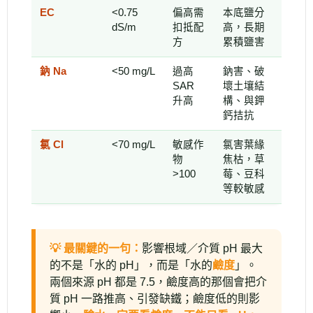
EC
<0.75
偏高需
本底鹽分
dS/m
扣抵配
高，長期
方
累積鹽害
鈉 Na
<50 mg/L
過高
鈉害、破
SAR
壞土壤結
升高
構、與鉀
鈣拮抗
氯 Cl
<70 mg/L
敏感作
氯害葉緣
物
焦枯，草
>100
莓、豆科
等較敏感
💡 最關鍵的一句：
影響根域／介質 pH 最大
的不是「水的 pH」，而是「水的
鹼度
」。
兩個來源 pH 都是 7.5，鹼度高的那個會把介
質 pH 一路推高、引發缺鐵；鹼度低的則影