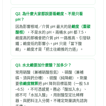
Q2. 為什麼大家都說要看鹼度、不是只看
pH？
因為影響根域／介質 pH 最大的是
鹼度（重碳
酸根）
，不是水的 pH。兩桶水 pH 都 7.5，
鹼度高的那桶會把介質 pH 一路推高、引發缺
鐵；鹼度低的影響小。pH 只是「當下酸
鹼」，鹼度才是「把土往鹼推的力道」。
Q3. 水太鹼要加什麼酸？加多少？
常用硝酸（兼補硝酸態氮）、磷酸（兼補
磷、須與鈣分槽）、硫酸（純降鹼）。劑量
要
依鹼度精算
把 pH 降到目標區間（一般 5.8
–6.5），不可憑感覺。務必「酸加入水」、
絕不可「水加入酸」，用耐酸型定比稀釋
器、與肥料注入分開。不確定劑量請先諮詢