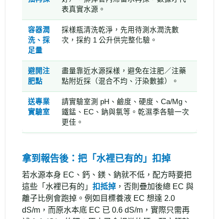
表真實水源。
容器潤
採樣瓶清洗乾淨，先用待測水潤洗數
洗、採
次，採約 1 公升供完整化驗。
足量
避開注
盡量靠近水源採樣，避免在注肥／注藥
肥點
點附近採（混合不均、汙染數據）。
送專業
請實驗室測 pH、鹼度、硬度、Ca/Mg、
實驗室
鐵錳、EC、鈉與氯等。乾濕季各驗一次
更佳。
拿到報告後：把「水裡已有的」扣掉
若水源本身 EC、鈣、鎂、鈉就不低，配方時要把
這些「水裡已有的」
扣抵掉
，否則疊加後總 EC 與
離子比例會跑掉。例如目標養液 EC 想達 2.0
dS/m，而原水本底 EC 已 0.6 dS/m，實際只需再