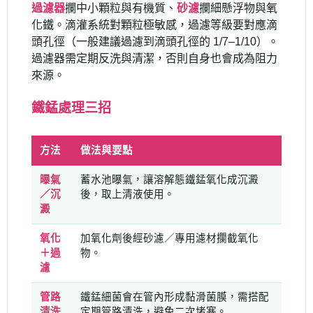
過濾器
攔中小顆粒與有機質、
砂濾
攔細懸浮物與氧
化鐵。滴灌系統對顆粒極敏感，過濾等級要對應滴
頭孔徑（一般建議過濾到滴頭孔徑的 1/7–1/10）。
過濾器需定期反洗與清潔，否則自身也會成為阻力
來源。
鐵錳處理三招
方法
做法與要點
曝氣
蓄水池曝氣，讓溶解態鐵錳氧化成沉澱
／沉
後，取上清液使用。
澱
氧化
加氧化劑後經砂濾／專用濾材攔截氧化
＋過
物。
濾
管路
鐵錳細菌會在管內形成黏滑菌膜，需搭配
清洗
定期管路清洗，避免二次堵塞。