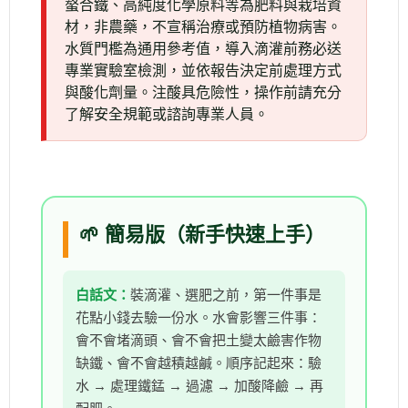
螯合鐵、高純度化學原料等為肥料與栽培資
材，非農藥，不宣稱治療或預防植物病害。
水質門檻為通用參考值，導入滴灌前務必送
專業實驗室檢測，並依報告決定前處理方式
與酸化劑量。注酸具危險性，操作前請充分
了解安全規範或諮詢專業人員。
🌱 簡易版（新手快速上手）
白話文：
裝滴灌、選肥之前，第一件事是
花點小錢去驗一份水。水會影響三件事：
會不會堵滴頭、會不會把土變太鹼害作物
缺鐵、會不會越積越鹹。順序記起來：驗
水 → 處理鐵錳 → 過濾 → 加酸降鹼 → 再