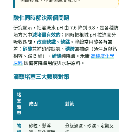
照鹼度算，不能憑感覺亂加。
酸化同時解決兩個問題
研究顯示，把灌溉水 pH 由 7.6 降到 6.8，是各種防
堵方案中
減堵最有效的
；同時把根域 pH 拉進養分
吸收區間，
改善缺鐵、缺錳
。降鹼常用酸各有兼
差：
硝酸
兼補硝酸態氮、
磷酸
兼補磷（須注意與鈣
相容、歸 B 桶）、
硫酸
純降鹼。禾康
高純度化學
原料
區備有降鹼用酸與水耕原料。
滴頭堵塞三大類與對策
堵
塞
成因
對策
類
型
物
砂粒、懸浮
分級過濾、砂濾、定期反