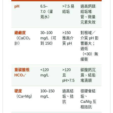
pH
6.5–
>7.5 易
過高鈣鎂
7.0（灌
結垢
結垢堵
溉水）
管、微量
元素失效
總鹼度
30–100
>150
對根域／
（CaCO₃
mg/L（可
推高介
介質 pH 影
計）
到 150）
質 pH
響最大；
過低
（<30）無
緩衝
重碳酸根
<120
>120
碳酸鈣沉
HCO₃⁻
mg/L
且
澱、結垢
pH>7.5
堵滴頭
硬度
100–150
過高結
很硬會結
（Ca+Mg）
mg/L
垢、拮
垢、
抗
Ca/Mg 互
相拮抗