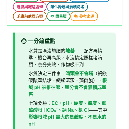
過濾與鐵錳處理
酸化降鹼與滴頭防堵
禾康前處理方案
🌱 簡易版
📚 參考來源
⏱ 一分鐘重點
水質是滴灌施肥的
地基
——配方再精
準、機台再高級，水沒搞定照樣堵滴
頭、養分失效、作物吸不到
水質決定三件事：
滴頭會不會堵
（鈣鎂
碳酸鹽結垢、鐵錳沉澱、藻菌膜）、
根
域 pH 被推往哪
、
鹽分會不會累積成鹽
害
七項要驗：
EC、pH、硬度、鹼度、重
碳酸根 HCO₃⁻、鈉 Na、氯 Cl
——其中
影響根域 pH 最大的是鹼度、不是水的
pH