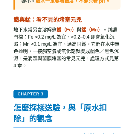
響小。
驗水一定要看鹼度，不能只看 pH。
鐵與錳：看不見的堵塞元兇
地下水常另含溶解態
鐵（Fe）
與
錳（Mn）
。判讀
門檻：Fe <0.2 mg/L 為宜、>0.2–0.4 即會氧化沉
澱；Mn <0.1 mg/L 為宜、過高同鐵。它們在水中無
色透明，一接觸空氣或氧化劑就變成鏽色／黑色沉
澱，是滴頭與菌膜堵塞的常見元兇，處理方式見第
4 章。
CHAPTER 3
怎麼採樣送驗，與「原水扣
除」的觀念