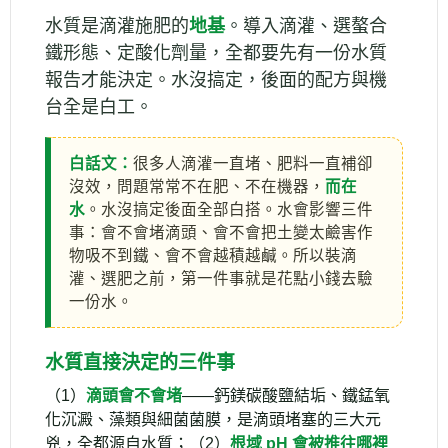
水質是滴灌施肥的
地基
。導入滴灌、選螯合
鐵形態、定酸化劑量，全都要先有一份水質
報告才能決定。水沒搞定，後面的配方與機
台全是白工。
白話文：
很多人滴灌一直堵、肥料一直補卻
沒效，問題常常不在肥、不在機器，
而在
水
。水沒搞定後面全部白搭。水會影響三件
事：會不會堵滴頭、會不會把土變太鹼害作
物吸不到鐵、會不會越積越鹹。所以裝滴
灌、選肥之前，第一件事就是花點小錢去驗
一份水。
水質直接決定的三件事
（1）
滴頭會不會堵
——鈣鎂碳酸鹽結垢、鐵錳氧
化沉澱、藻類與細菌菌膜，是滴頭堵塞的三大元
兇，全都源自水質；（2）
根域 pH 會被推往哪裡