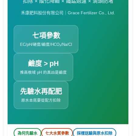
扣除 × 酸化降鹼 × 鐵錳過濾 × 滴頭防堵
禾康肥料股份有限公司｜Grace Fertilizer Co., Ltd.
七項參數
EC/pH/硬度/鹼度/HCO₃/Na/Cl
鹼度 > pH
推高根域 pH 的真凶是鹼度
先驗水再配肥
原水本底要從配方扣除
為何先驗水
七大水質參數
採樣送驗與原水扣除