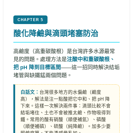
CHAPTER 5
酸化降鹼與滴頭堵塞防治
高鹼度（高重碳酸根）是台灣許多水源最常
見的問題。處理方法是
注酸中和重碳酸根、
把 pH 降到目標區間
——這一招同時解決結垢
堵管與缺鐵錳兩個問題。
白話文：
台灣很多地方的水偏鹼（鹼度
高），解法是注一點酸把它中和、把 pH 降
下來。這樣一次解決兩件事：滴頭比較不會
結垢堵住、土也不會被推太鹼、作物吸得到
鐵。常用的酸有硝酸（順便補氮）、磷酸
（順便補磷）、硫酸（純降鹼）。加多少要