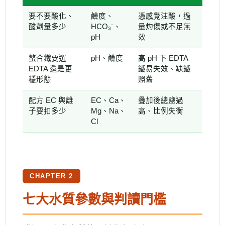
要不要酸化、
鹼度、
憑感覺注酸，過
酸劑量多少
HCO₃⁻、
量灼傷或不足無
pH
效
螯合鐵要選
pH、鹼度
高 pH 下 EDTA
EDTA 還是更
鐵易失效、缺鐵
穩形態
照舊
配方 EC 與離
EC、Ca、
疊加後總鹽過
子要扣多少
Mg、Na、
高、比例失衡
Cl
CHAPTER 2
七大水質參數與判讀門檻