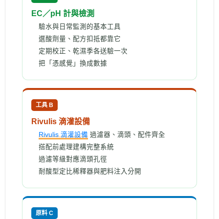
EC／pH 計與檢測
驗水與日常監測的基本工具
選酸劑量、配方扣抵都靠它
定期校正、乾濕季各送驗一次
把「憑感覺」換成數據
工具 B
Rivulis 滴灌設備
Rivulis 滴灌設備
過濾器、滴頭、配件齊全
搭配前處理建構完整系統
過濾等級對應滴頭孔徑
耐酸型定比稀釋器與肥料注入分開
原料 C