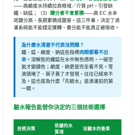
——高鹼度水持續拉高根域／介質 pH，引發缺
鐵、缺錳；（3）
鹽分會不會累積
——高 EC 水本
底鹽分高，長期累積成鹽害。這三件事，決定了滴
灌系統能不能穩定運轉、養分能不能真正被吸收。
為什麼水清澈不代表沒問題？
鐵、錳、鹼度、鈉這些指標
肉眼都看不出
來
。溶解態的鐵錳在水中無色透明，一碰空
氣才變鏽色；鹼度、鈉更是完全看不見。等
滴頭堵了、葉子黃了才發現，往往已經來不
及。這也是為什麼「先驗水」是滴灌前的第
一關。
驗水報告能替你決定的三個技術選擇
依據的水
技術決策
沒驗水的後果
質項