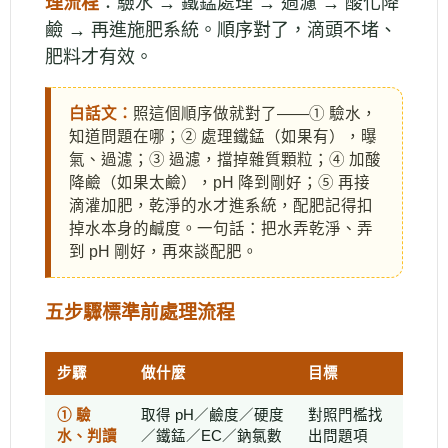
理流程
：驗水 → 鐵錳處理 → 過濾 → 酸化降
鹼 → 再進施肥系統。順序對了，滴頭不堵、
肥料才有效。
白話文：
照這個順序做就對了——① 驗水，
知道問題在哪；② 處理鐵錳（如果有），曝
氣、過濾；③ 過濾，擋掉雜質顆粒；④ 加酸
降鹼（如果太鹼），pH 降到剛好；⑤ 再接
滴灌加肥，乾淨的水才進系統，配肥記得扣
掉水本身的鹹度。一句話：把水弄乾淨、弄
到 pH 剛好，再來談配肥。
五步驟標準前處理流程
步驟
做什麼
目標
① 驗
取得 pH／鹼度／硬度
對照門檻找
水、判讀
／鐵錳／EC／鈉氯數
出問題項