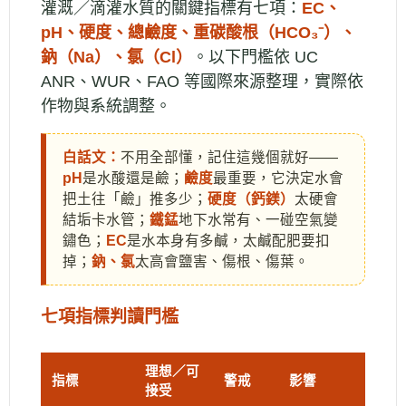
灌溉／滴灌水質的關鍵指標有七項：
EC、
pH、硬度、總鹼度、重碳酸根（HCO₃⁻）、
鈉（Na）、氯（Cl）
。以下門檻依 UC
ANR、WUR、FAO 等國際來源整理，實際依
作物與系統調整。
白話文：
不用全部懂，記住這幾個就好——
pH
是水酸還是鹼；
鹼度
最重要，它決定水會
把土往「鹼」推多少；
硬度（鈣鎂）
太硬會
結垢卡水管；
鐵錳
地下水常有、一碰空氣變
鏽色；
EC
是水本身有多鹹，太鹹配肥要扣
掉；
鈉、氯
太高會鹽害、傷根、傷葉。
七項指標判讀門檻
理想／可
指標
警戒
影響
接受