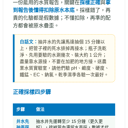
一份能用的水質報告，關鍵在
採樣正確
與
拿
到報告後懂得扣除原水本底
。採樣錯了，再
貴的化驗都是假數據；不懂扣除，再準的配
方都會被原水疊歪。
白話文：
抽井水的先讓馬達抽個 15 分鐘以
上，把管子裡的死水排掉再接水；瓶子洗乾
淨、先用要驗的水涮幾次、裝大約 1 公升；
盡量靠水源接，不要在加肥的地方接。送農
業水質實驗室，請他們驗 pH、鹼度、硬度、
鐵錳、EC、鈉氯。乾季濕季各驗一次最好。
正確採樣四步驟
步驟
做法
井水先
抽水井先運轉至少 15 分鐘（更久更
抽再採
好），排掉管內滯留水再採，數據才代