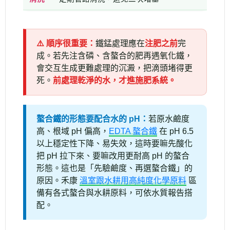
⚠️ 順序很重要：
鐵錳處理應在
注肥之前
完
成。若先注含磷、含螯合的肥再遇氧化鐵，
會交互生成更難處理的沉澱，把滴頭堵得更
死。
前處理乾淨的水，才進施肥系統。
螯合鐵的形態要配合水的 pH：
若原水鹼度
高、根域 pH 偏高，
EDTA 螯合鐵
在 pH 6.5
以上穩定性下降、易失效，這時要嘛先酸化
把 pH 拉下來、要嘛改用更耐高 pH 的螯合
形態。這也是「先驗鹼度、再選螯合鐵」的
原因。禾康
溫室跟水耕用高純度化學原料
區
備有各式螯合與水耕原料，可依水質報告搭
配。