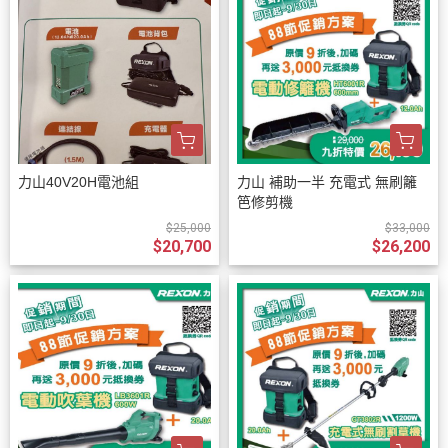
力山40V20H電池組
力山 補助一半 充電式 無刷籬
笆修剪機
$25,000
$33,000
$20,700
$26,200