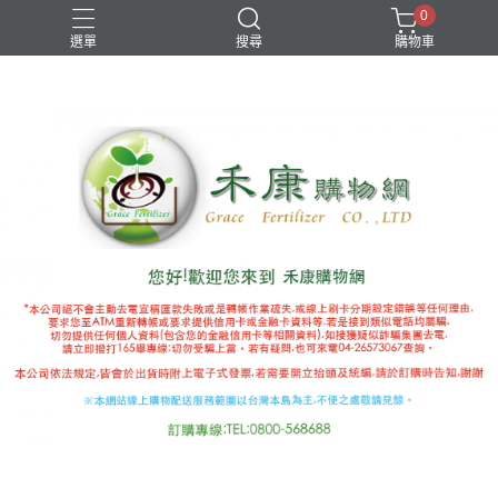
0
選單
搜尋
購物車
國產推薦補助
有機審字號肥料
植物性有機肥
極端氣候
禾康