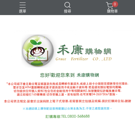
0
選單
搜尋
購物車
國產推薦補助
有機審字號肥料
植物性有機肥
極端氣候
禾康