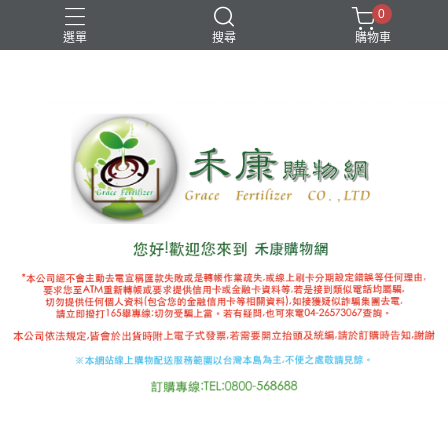
0
選單
搜尋
購物車
國產推薦補助
有機審字號肥料
植物性有機肥
極端氣候
禾康