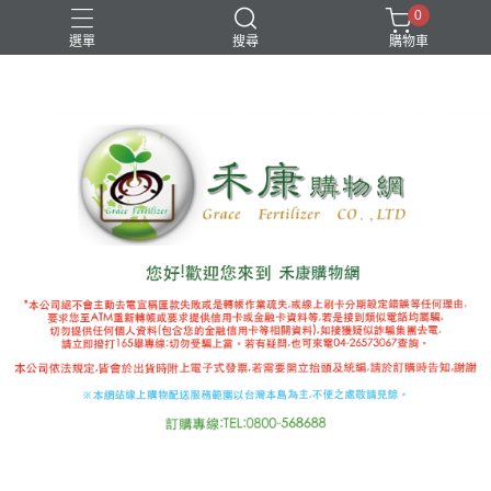
0
選單
搜尋
購物車
國產推薦補助
有機審字號肥料
植物性有機肥
極端氣候
禾康