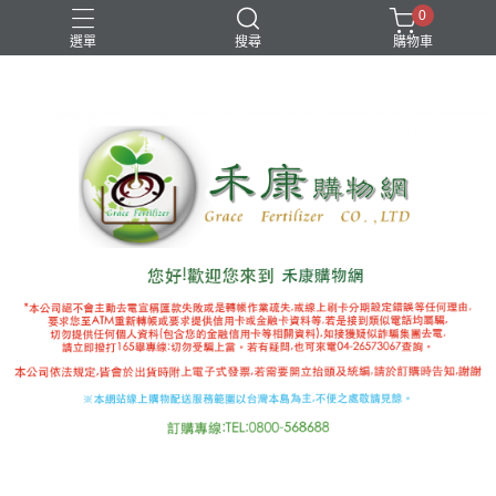
0
選單
搜尋
購物車
國產推薦補助
有機審字號肥料
植物性有機肥
極端氣候
禾康