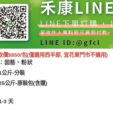
價$850/包
(僅適用西半部, 宜花東門市不適用)
：固態、粉狀
:1公斤-分裝
:25公斤-原裝包(含運)
1-3 天