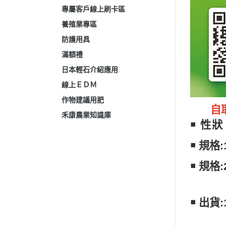
專屬客戶線上刷卡區
養殖業專區
防護用具
滿額禮
日本輕石介紹應用
線上ＥＤＭ
作物建議用肥
自取
禾康農業知識庫
￭
性狀
￭ 規格
￭ 規格
￭ 出貨: