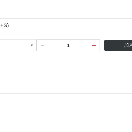
+S)
加
說明