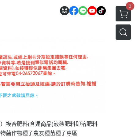
0
運）
複合肥料(含運商品)
液態肥料
即溶肥料
生物菌
作物種子
農友種苗種子專區