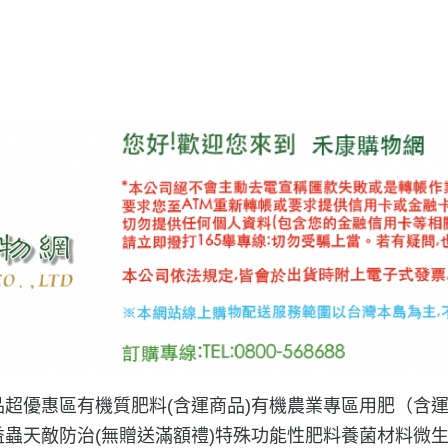
品
超優惠區
有機質肥料(含運商品)
有機農業專區用肥（含
益蟲天敵防治(無贈送滿額禮)
特殊功能性肥料
養菌材料微