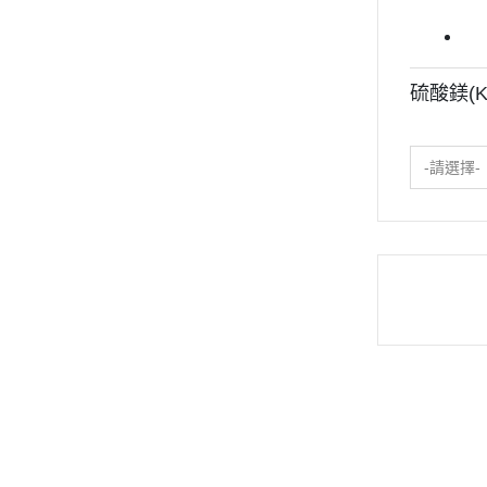
硫酸鎂(K
-請選擇-
關於
全部商品
付款方式說明
會員權益