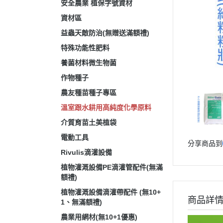
安全農業 植保字號資材
資材區
益蟲天敵防治(無贈送滿額禮)
特殊功能性肥料
養菌材料微生物菌
作物種子
農友種苗種子專區
溫室跟水耕用高純度化學原料
介質育苗土美植袋
電動工具
分享商品到
Rivulis滴灌設備
植物灌溉設備PE滴灌管配件(無滿
額禮)
植物灌溉設備滴灌帶配件 (無10+
商品詳
1、無滿額禮)
農業用網材(無10+1優惠)