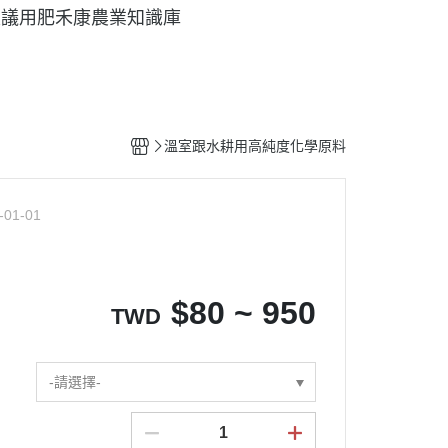
建議用肥
禾康農業知識庫
溫室跟水耕用高純度化學原料
-01-01
$
80 ~ 950
TWD
-請選擇-