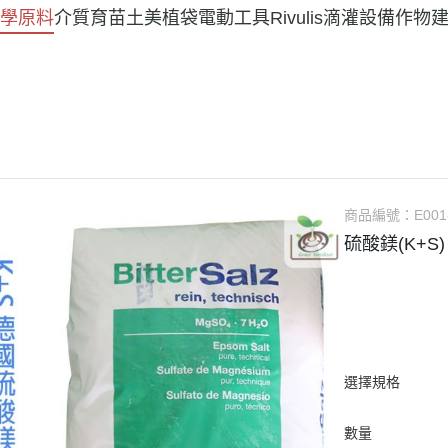
學原料
介質育苗土美植袋
電動工具
Rivulis滴灌設備
作物
商品編號：
E001
硫酸鎂(K+S)
選擇規格
數量