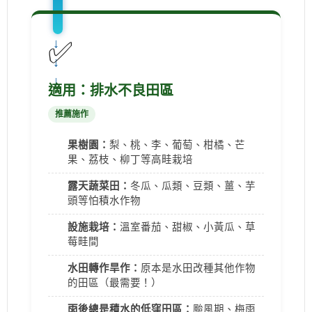
✅
↓
↓
↓
適用：排水不良田區
推薦施作
果樹園：
梨、桃、李、葡萄、柑橘、芒
果、荔枝、柳丁等高畦栽培
露天蔬菜田：
冬瓜、瓜類、豆類、薑、芋
頭等怕積水作物
設施栽培：
溫室番茄、甜椒、小黃瓜、草
莓畦間
水田轉作旱作：
原本是水田改種其他作物
的田區（最需要！）
雨後總是積水的低窪田區：
颱風期、梅雨