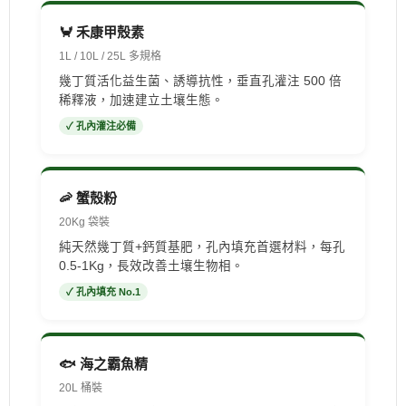
🦀 禾康甲殼素
1L / 10L / 25L 多規格
幾丁質活化益生菌、誘導抗性，垂直孔灌注 500 倍
稀釋液，加速建立土壤生態。
✓ 孔內灌注必備
🦐 蟹殼粉
20Kg 袋裝
純天然幾丁質+鈣質基肥，孔內填充首選材料，每孔
0.5-1Kg，長效改善土壤生物相。
✓ 孔內填充 No.1
🐟 海之霸魚精
20L 桶裝