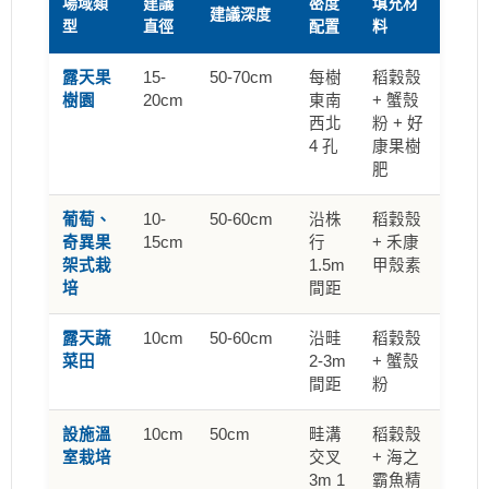
場域類
建議
密度
填充材
建議深度
型
直徑
配置
料
露天果
15-
50-70cm
每樹
稻穀殼
樹園
20cm
東南
+ 蟹殼
西北
粉 + 好
4 孔
康果樹
肥
葡萄、
10-
50-60cm
沿株
稻穀殼
奇異果
15cm
行
+ 禾康
架式栽
1.5m
甲殼素
培
間距
露天蔬
10cm
50-60cm
沿畦
稻穀殼
菜田
2-3m
+ 蟹殼
間距
粉
設施溫
10cm
50cm
畦溝
稻穀殼
室栽培
交叉
+ 海之
3m 1
霸魚精