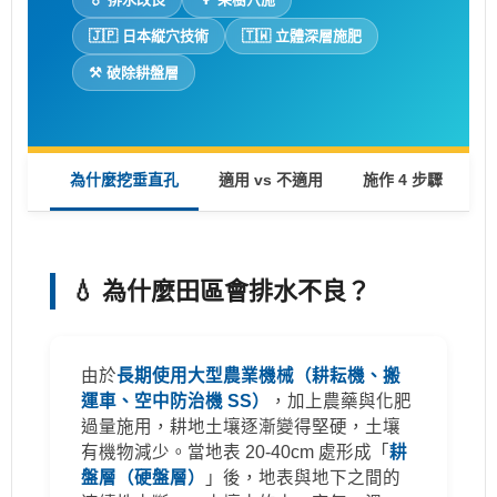
🇯🇵 日本縦穴技術
🇹🇼 立體深層施肥
⚒️ 破除耕盤層
為什麼挖垂直孔
適用 vs 不適用
施作 4 步驟
💧 為什麼田區會排水不良？
由於
長期使用大型農業機械（耕耘機、搬
運車、空中防治機 SS）
，加上農藥與化肥
過量施用，耕地土壤逐漸變得堅硬，土壤
有機物減少。當地表 20-40cm 處形成「
耕
盤層（硬盤層）
」後，地表與地下之間的