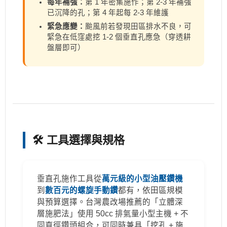
每年補強：
第 1 年密集施作；第 2-3 年補強
已沉降的孔；第 4 年起每 2-3 年維護
緊急應變：
颱風前若發現田區排水不良，可
緊急在低窪處挖 1-2 個垂直孔應急（穿透耕
盤層即可）
🛠️ 工具選擇與規格
垂直孔施作工具從
萬元級的小型油壓鑽機
到
數百元的螺旋手動鑽
都有，依田區規模
與預算選擇。台灣農改場推薦的「立體深
層施肥法」使用 50cc 排氣量小型主機 + 不
同直徑鑽頭組合，可同時兼具「挖孔 + 施