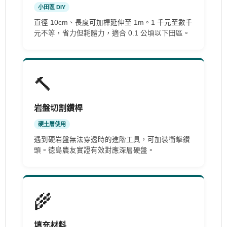
小田區 DIY
直徑 10cm、長度可加桿延伸至 1m。1 千元至數千
元不等，省力但耗體力，適合 0.1 公頃以下田區。
🔨
岩盤切割鑽桿
硬土層使用
遇到硬岩盤無法穿透時的進階工具，可加裝衝擊鑽
頭。徳島農友實證有效對應深層硬盤。
🌾
填充材料