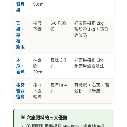
奇異
50cm
果
芒
樹冠
6-8 孔輪
好康果樹肥 2kg +
果、
下緣
換
蟹殼粉 1kg + 鈣勇
荔
硝酸鈣
枝、
龍眼
木
株距
每株 2-3
好康果樹肥 1kg +
瓜、
間
孔
禾康甲殼素灌注
香蕉
30cm
樹勢
樹冠
每年換 4
有機肥 + 石灰 + 蟹
衰弱
下緣
孔
殼粉 + 藻禾康
復育
輪流
🌟 穴施肥料的三大優勢
① 肥料利用率提升 50-100%：
避免地表撒