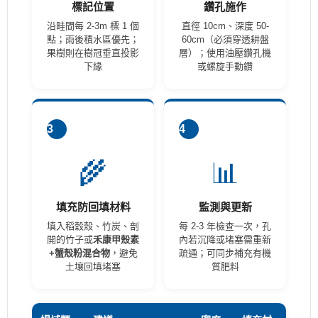
標記位置
鑽孔施作
沿畦間每 2-3m 標 1 個
直徑 10cm、深度 50-
點；雨後積水區優先；
60cm（必須穿透耕盤
果樹則在樹冠垂直投影
層）；使用油壓鑽孔機
下緣
或螺旋手動鑽
3
4
🌾
📊
填充防回填材料
監測與更新
填入稻穀殼、竹炭、剖
每 2-3 年檢查一次，孔
開的竹子或
禾康甲殼素
內若沉降或堵塞需重新
+蟹殼粉混合物
，避免
疏通；可同步補充有機
土壤回填堵塞
質肥料