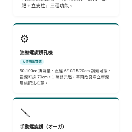
肥 + 立支柱」三種功能。
⚙️
油壓螺旋鑽孔機
大型田區首選
50-100cc 排氣量、直徑 6/10/15/20cm 鑽頭可換、
最深可達 70cm。1 萬餘元起，臺南改良場立體深
層施肥法推薦。
🪛
手動螺旋鑽（オーガ）