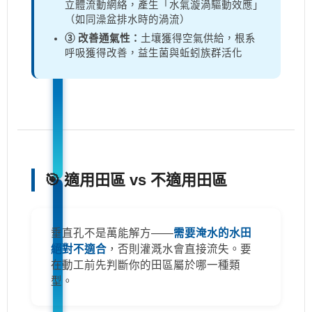
立體流動網絡，產生「水氣漩渦驅動效應」
（如同澡盆排水時的渦流）
③ 改善通氣性：
土壤獲得空氣供給，根系
呼吸獲得改善，益生菌與蚯蚓族群活化
🎯 適用田區 vs 不適用田區
垂直孔不是萬能解方——
需要淹水的水田
絕對不適合
，否則灌溉水會直接流失。要
在動工前先判斷你的田區屬於哪一種類
型。