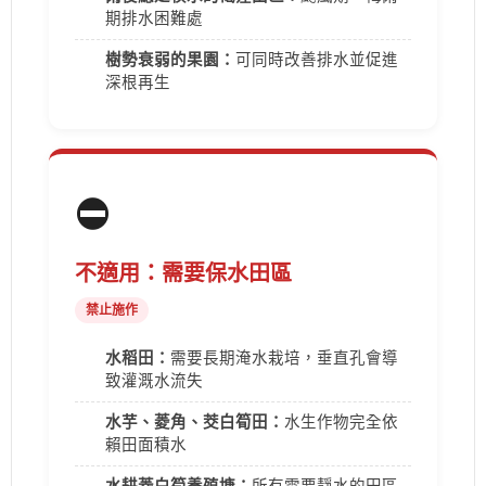
期排水困難處
樹勢衰弱的果園：
可同時改善排水並促進
深根再生
⛔
不適用：需要保水田區
禁止施作
水稻田：
需要長期淹水栽培，垂直孔會導
致灌溉水流失
水芋、菱角、茭白筍田：
水生作物完全依
賴田面積水