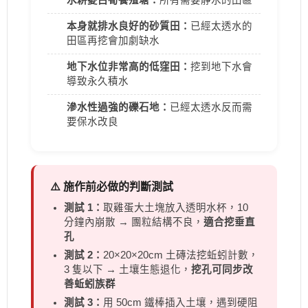
水耕菱白筍養殖塘：
所有需要靜水的田區
本身就排水良好的砂質田：
已經太透水的
田區再挖會加劇缺水
地下水位非常高的低窪田：
挖到地下水會
導致永久積水
滲水性過強的礫石地：
已經太透水反而需
要保水改良
⚠️ 施作前必做的判斷測試
測試 1：
取雞蛋大土塊放入透明水杯，10
分鐘內崩散 → 團粒結構不良，
適合挖垂直
孔
測試 2：
20×20×20cm 土磚法挖蚯蚓計數，
3 隻以下 → 土壤生態退化，
挖孔可同步改
善蚯蚓族群
測試 3：
用 50cm 鐵棒插入土壤，遇到硬阻