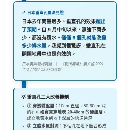
📍 日本垂直孔農法見證
日本去年雨量過多、垂直孔的效果
超出
了預期
。自 9 月中旬以來，無論下雨多
少，都沒有積水。
僅僅 6 個孔就能改變
多少排水量
，我感到很驚訝。垂直孔在
開闊地帶中也是有效的。
日本農業現場實證 | 《現代農業》農文協 2021
年 3 月號 / 12 月號專題
💡 垂直孔三大改善機制
① 穿透耕盤層：
10cm 直徑、50-60cm 深
的孔可
確實貫穿地表 20-40cm 的硬盤層
，
建立地表水到地下深層的快速通道
② 立體水氣對流：
多個孔在地下匯合形成