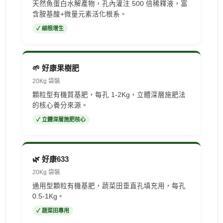
天然魚蛋白水解產物，孔內灌注 500 倍稀釋液，富
含胺基酸+微量元素活化根系。
✓ 細根增生
🌱 好康果樹肥
20Kg 袋裝
顆粒型有機質基肥，每孔 1-2Kg，立體深層施肥法
的核心養分來源。
✓ 立體深層施肥核心
🌿 好康633
20Kg 袋裝
通用型顆粒有機基肥，蔬菜田垂直孔填充用，每孔
0.5-1Kg。
✓ 蔬菜田專用