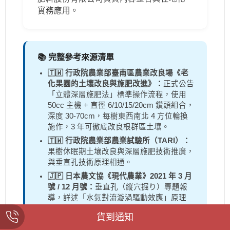
實務應用。
📚 完整參考來源清單
🇹🇼 行政院農業部臺南區農業改良場《老
化果園的土壤改良與施肥改進》：
正式公告
「立體深層施肥法」標準操作流程，使用
50cc 主機 + 直徑 6/10/15/20cm 鑽頭組合，
深度 30-70cm，每樹東西南北 4 方位輪換
施作，3 年可徹底改良根群區土壤。
🇹🇼 行政院農業部農業試驗所（TARI）：
果樹休眠期土壤改良與深層施肥技術推廣，
與垂直孔技術原理相通。
🇯🇵 日本農文協《現代農業》2021 年 3 月
號 / 12 月號：
垂直孔（縦穴掘り）專題報
導，詳述「水氣對流漩渦驅動效應」原理
（如澡盆排水時的渦流現象），徹底改變排
貨到通知
水不良田區命運。