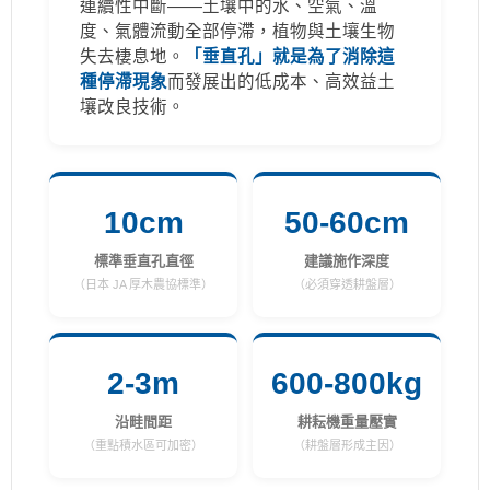
連續性中斷——土壤中的水、空氣、溫
度、氣體流動全部停滯，植物與土壤生物
失去棲息地。
「垂直孔」就是為了消除這
種停滯現象
而發展出的低成本、高效益土
壤改良技術。
10cm
50-60cm
標準垂直孔直徑
建議施作深度
（日本 JA 厚木農協標準）
（必須穿透耕盤層）
2-3m
600-800kg
沿畦間距
耕耘機重量壓實
（重點積水區可加密）
（耕盤層形成主因）