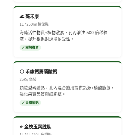
🌊 藻禾康
1L / 250ml 植保機
海藻活性物質+植物激素，孔內灌注 500 倍稀釋
液，提升根系對逆境耐受性。
✓ 樹勢復育
⚪ 禾康鈣勇硝酸鈣
25Kg 袋裝
顆粒型硝酸鈣，孔內混合施用提供鈣源+硝酸態氮，
強化果實品質與細胞壁。
✓ 果樹補鈣
⭐ 金枝玉葉胜肽
1L / 5L / 20L 多規格