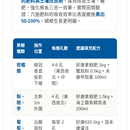
的肥料與土壤改良劑
，達到改善土壤、補
肥、強化根系三合一效果。實際田間驗
證：穴施肥料的吸收效率比表面撒施
高出
50-100%
，細根生長更明顯。
果樹
施作
每樹孔數
建議填充配方
種類
位置
柑橘
樹冠
4-6 孔
好康果樹肥 1kg +
類
垂直
（東西南
蟹殼粉 0.5kg + 禾
投影
北 + 中
康甲殼素 100ml
下緣
間）
梨、
主幹
4 孔（東
好康果樹肥 1.5kg +
桃、
1m
西南北）
海之霸魚精原液
李
外圍
200ml
葡
沿藤
每架 2
好康633 1kg + 藻禾
萄、
架柱
孔
康灌注