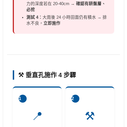
力的深度若在 20-40cm →
確認有耕盤層、
必挖
測試 4：
大雨後 24 小時田面仍有積水 → 排
水不良，
立即施作
⚒️ 垂直孔施作 4 步驟
1
2
📍
⚒️