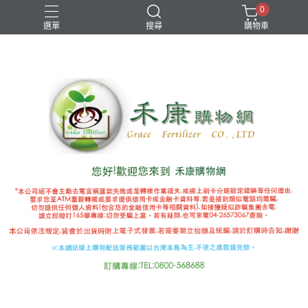
0
選單
搜尋
購物車
國產推薦補助
有機審字號肥料
植物性有機肥
極端氣候
禾康