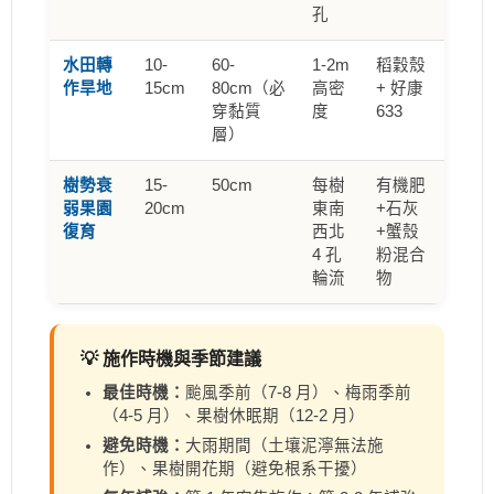
孔
水田轉
10-
60-
1-2m
稻穀殼
作旱地
15cm
80cm（必
高密
+ 好康
穿黏質
度
633
層）
樹勢衰
15-
50cm
每樹
有機肥
弱果園
20cm
東南
+石灰
復育
西北
+蟹殼
4 孔
粉混合
輪流
物
💡 施作時機與季節建議
最佳時機：
颱風季前（7-8 月）、梅雨季前
（4-5 月）、果樹休眠期（12-2 月）
避免時機：
大雨期間（土壤泥濘無法施
作）、果樹開花期（避免根系干擾）