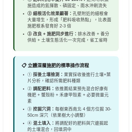
施造成的氮揮散、磷固定、雨水沖刷流失
② 細根活化效果顯著：
孔壁附近的細根會
大量增生，形成「肥料吸收熱點」，比表面
施肥根系發育好 2-3 倍
③ 改良 + 施肥同步進行：
排水改善 + 養分
供給 + 土壤生態活化一次完成，省工省時
📋 立體深層施肥的標準操作流程
①
採後土壤檢測：
果實採收後進行土壤+葉
片分析，確認所需肥料種類
②
調配肥料：
依推薦結果預先混合好康有
機肥 + 蟹殼粉 + 禾康甲殼素 + 必要微量元
素
③
挖掘穴洞：
每樹東西南北 4 個方位掘 30-
50cm 深穴（依果樹大小調整）
④
混土填入：
將調配好的肥料與穴邊掘起
的土壤混合，回填洞中