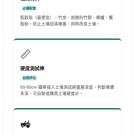
必備配套
稻穀殼（最便宜）、竹炭、剖開的竹節、椰纖、蟹
殼粉，防止土壤回填堵塞、同時改良土壤。
📏
硬度測試棒
前期評估
50-80cm 鐵棒插入土壤測試耕盤層深度，判斷需鑽
多深。可自製或購買土壤硬度計。
🚜