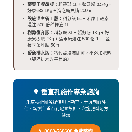
蔬菜田標準版：
稻穀殼 5L + 蟹殼粉 0.5Kg +
好康633 1Kg + 海之霸魚精 200ml
設施溫室省工版：
稻穀殼 5L + 禾康甲殼素
灌注 500 倍稀釋液 1L
樹勢復育版：
稻穀殼 3L + 蟹殼粉 1Kg + 好
康果樹肥 2Kg + 藻禾康灌注 500 倍 1L + 金
枝玉葉胜肽 50ml
緊急排水版：
稻穀殼填滿即可，不必加肥料
（純粹排水改善目的）
🌳 垂直孔施作專業諮詢
禾康技術團隊提供現場勘查、土壤剖面評
估、客製化垂直孔配置設計、穴施肥料配方
建議
📞 0800-568688 免費諮詢