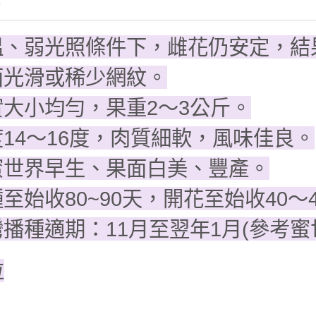
情
溫、弱光照條件下，雌花仍安定，結
面光滑或稀少網紋。
實大小均勻，果重2～3公斤。
度14～16度，肉質細軟，風味佳良。
蜜世界早生、果面白美、豐產。
種至始收80~90天，開花至始收40～
灣播種適期：11月至翌年1月(參考蜜
粒