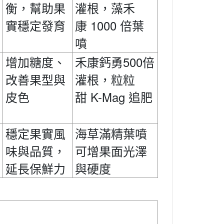
衡，幫助果
灌根，藻禾
1000
實穩定發育
康
倍葉
噴
禾康鈣勇500
增加糖度、
倍
改善果型與
灌根，粒粒
K-Mag
皮色
甜
追肥
穩定果實風
海草滿精葉噴
味與品質，
可增果面光澤
延長保鮮力
與硬度