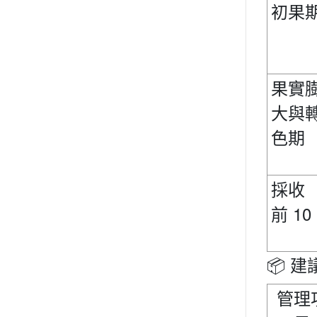
初果
果實
大與
色期
採收
10
前
📦
建
管理