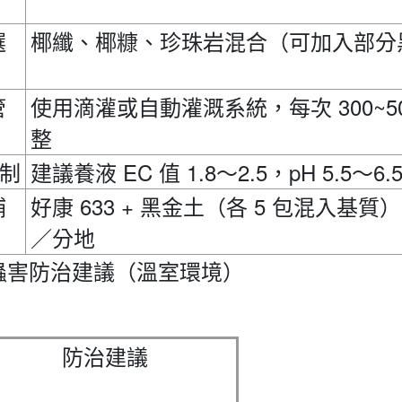
選
椰纖、椰糠、珍珠岩混合（可加入部分
300~50
管
使用滴灌或自動灌溉系統，每次
整
EC
1.8
2.5
pH 5.5
6.
制
建議養液
值
～
，
～
633 +
5
補
好康
黑金土（各
包混入基質）
／分地
蟲害防治建議（溫室環境）
防治建議