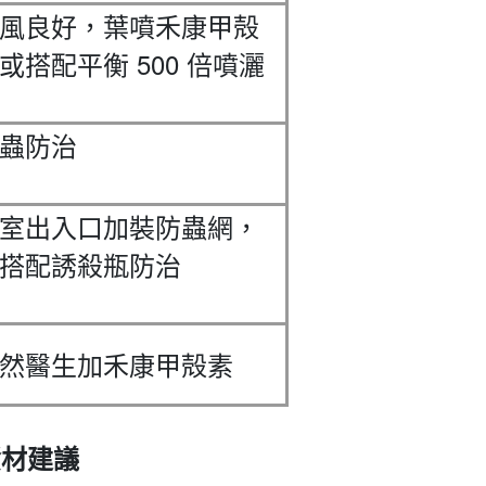
風良好，葉噴禾康甲殻
500
或搭配平衡
倍噴灑
蟲防治
室出入口加裝防蟲網，
搭配誘殺瓶防治
然醫生加禾康甲殻素
資材建議