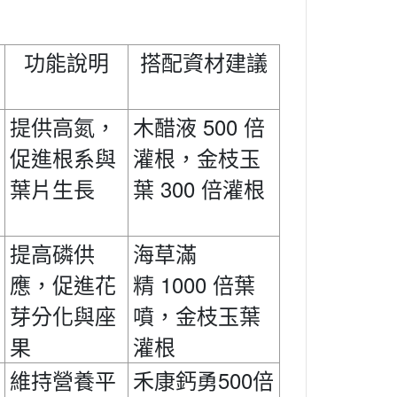
功能說明
搭配資材建議
500
提供高氮，
木醋液
倍
促進根系與
灌根，金枝玉
300
葉片生長
葉
倍灌根
提高磷供
海草滿
1000
應，促進花
精
倍葉
芽分化與座
噴，金枝玉葉
果
灌根
禾康鈣勇500
維持營養平
倍