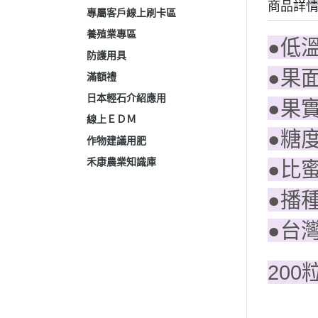
商品詳
專屬客戶線上刷卡區
養殖業專區
●低
防護用具
●果
滿額禮
日本輕石介紹應用
●果
線上ＥＤＭ
●糖
作物建議用肥
禾康農業知識庫
●比
●播
●台
200