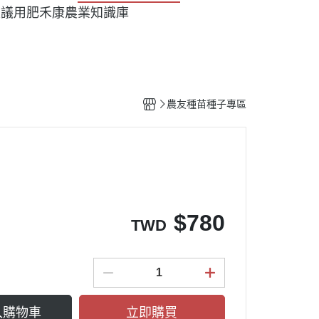
建議用肥
禾康農業知識庫
農友種苗種子專區
$
780
TWD
入購物車
立即購買