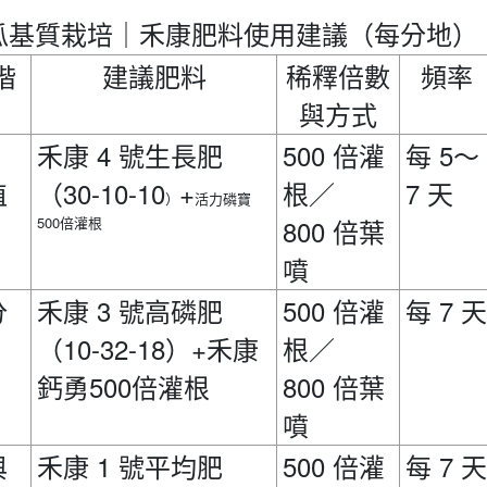
瓜基質栽培｜禾康肥料使用建議（每分地）
階
建議肥料
稀釋倍數
頻率
與方式
4
500
5
禾康
號生長肥
倍灌
每
～
30-10-10
+
7
植
（
根／
天
活力磷寶
）
500
800
倍灌根
倍葉
噴
3
500
7
分
禾康
號高磷肥
倍灌
每
天
10-32-18
+
禾康
（
）
根／
鈣勇500
800
倍灌根
倍葉
噴
1
500
7
與
禾康
號平均肥
倍灌
每
天