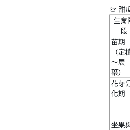
🍈
甜
生育
段
苗期
（定
～展
葉）
花芽
化期
坐果