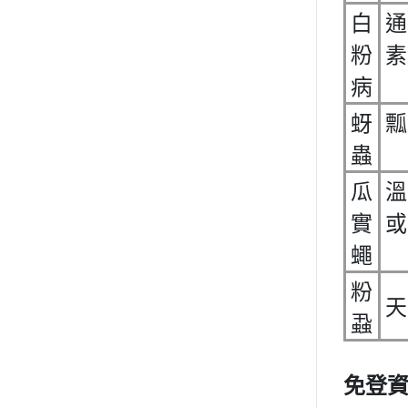
白
通
粉
素
病
蚜
瓢
蟲
瓜
溫
實
或
蠅
粉
天
蝨
免登