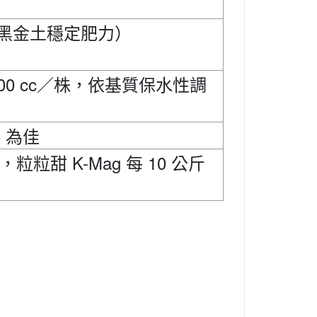
黑金土穩定肥力）
0 cc
／株，依基質保水性調
5
為佳
K-Mag
10
，粒粒甜
每
公斤