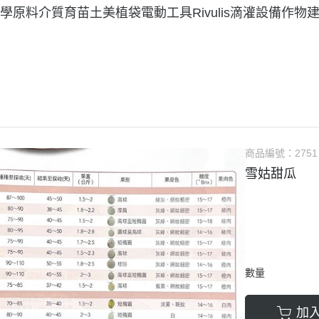
學原料
介質育苗土美植袋
電動工具
Rivulis滴灌設備
作物
商品編號：
2751
雪姑甜瓜
數量
加