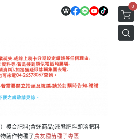
0
運）
複合肥料(含運商品)
液態肥料
即溶肥料
生物菌
作物種子
農友種苗種子專區