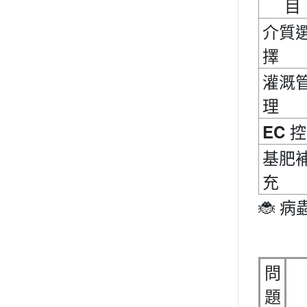
目
介質
擇
灌溉
理
EC
控
基肥
充
🐞
病
問
題