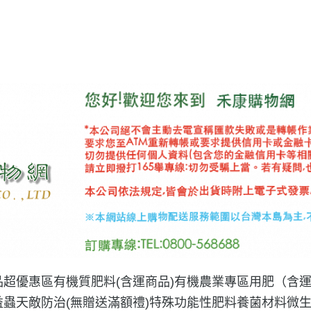
品
超優惠區
有機質肥料(含運商品)
有機農業專區用肥（含
益蟲天敵防治(無贈送滿額禮)
特殊功能性肥料
養菌材料微