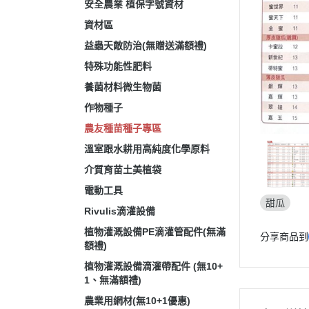
安全農業 植保字號資材
資材區
益蟲天敵防治(無贈送滿額禮)
特殊功能性肥料
養菌材料微生物菌
作物種子
農友種苗種子專區
溫室跟水耕用高純度化學原料
介質育苗土美植袋
電動工具
甜瓜
Rivulis滴灌設備
植物灌溉設備PE滴灌管配件(無滿
分享商品到
額禮)
植物灌溉設備滴灌帶配件 (無10+
1、無滿額禮)
農業用網材(無10+1優惠)