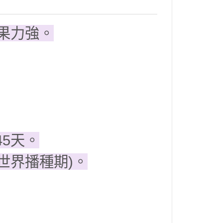
果力強。
45天。
世界播種期)。