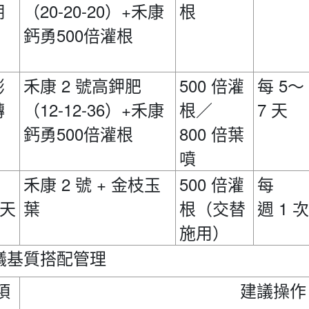
20-20-20
+
禾康
期
（
）
根
鈣勇500
倍灌根
2
500
5
膨
禾康
號高鉀肥
倍灌
每
～
12-12-36
+
禾康
7
轉
（
）
根／
天
鈣勇500
800
倍灌根
倍葉
噴
2
+
500
禾康
號
金枝玉
倍灌
每
1
天
葉
根（交替
週
次
施用）
議基質搭配管理
項
建議操作