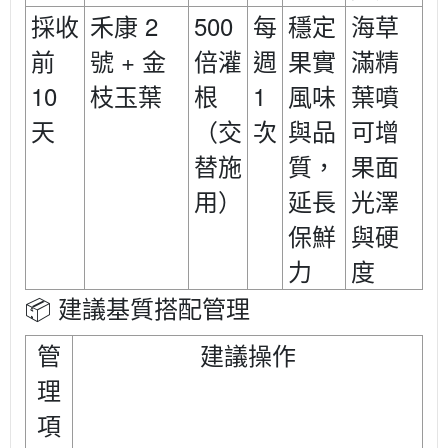
2
500
採收
禾康
每
穩定
海草
+
前
號
金
倍灌
週
果實
滿精
10
1
枝玉葉
根
風味
葉噴
天
（交
次
與品
可增
替施
質，
果面
用）
延長
光澤
保鮮
與硬
力
度
📦
建議基質搭配管理
管
建議操作
理
項