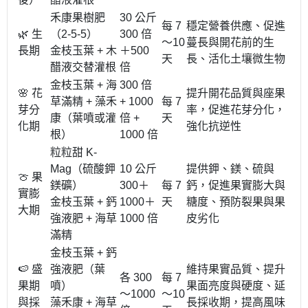
禾康果樹肥
30 公斤
每 7
穩定營養供應、促進
🌿 生
（2-5-5）
300 倍
～10
蔓長與開花前的生
長期
金枝玉葉 + 木
＋500
天
長、活化土壤微生物
醋液交替灌根
倍
金枝玉葉 + 海
300 倍
🌸 花
提升開花品質與座果
草滿精 + 藻禾
+ 1000
每 7
芽分
率，促進花芽分化，
康（葉噴或灌
倍 +
天
化期
強化抗逆性
根）
1000 倍
粒粒甜 K-
Mag（硫酸鉀
10 公斤
提供鉀、鎂、硫與
🍈 果
鎂礦）
300＋
每 7
鈣，促進果實膨大與
實膨
金枝玉葉 + 鈣
1000＋
天
糖度、預防裂果與果
大期
強液肥 + 海草
1000 倍
皮劣化
滿精
金枝玉葉 + 鈣
🍉 盛
強液肥（葉
維持果實品質、提升
各 300
每 7
果期
噴）
果面亮度與硬度、延
～1000
～10
與採
藻禾康 + 海草
長採收期，提高風味