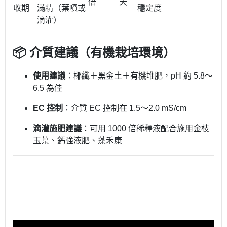
倍
天
收期
滿精（葉噴或
穩定度
滴灌）
📦 介質建議（有機栽培環境）
使用建議
：椰纖＋黑金土＋有機堆肥，pH 約 5.8～
6.5 為佳
EC 控制
：介質 EC 控制在 1.5～2.0 mS/cm
滴灌施肥建議
：可用 1000 倍稀釋液配合施用金枝
玉葉、鈣強液肥、藻禾康