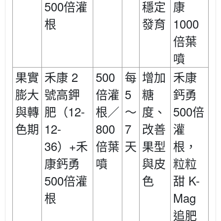
500
倍灌
穩定
康
1000
根
發育
倍葉
噴
2
500
禾康
果實
禾康
每
增加
5
鈣勇
膨大
號高鉀
倍灌
糖
12-
500
與轉
肥（
根／
～
度、
倍
12-
800
7
色期
改善
灌
36
+
禾
）
倍葉
天
果型
根，
康鈣勇
噴
與皮
粒粒
500
K-
倍灌
色
甜
Mag
根
追肥