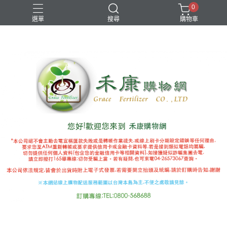
0
選單
搜尋
購物車
國產推薦補助
有機審字號肥料
植物性有機肥
極端氣候
禾康