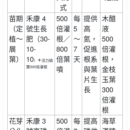
式
4
500
苗期
禾康
每
提供
木醋
5
（定
號生長
倍灌
高
液
30-
500
植～
肥
（
根／
～
氮，
10-
800
7
展
促進
倍灌
10
+
葉）
倍葉
天
根系
根，
活力磷
）
寶500
倍灌根
噴
與葉
金枝
片生
玉葉
300
長
倍灌
根
3
500
花芽
禾康
每
提高
海草