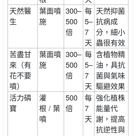
300–
天然醫
葉面噴
每
天然抑菌
500
5–
生
施
抗病成
7
倍
分，細小
天
蟲很有效
300–
苦盡甘
葉面噴
每
含植物精
500
5–
來（有
施
油，具抗
7
花不要
倍
菌與氣味
噴）
天
驅避效果
500
活力磷
灌
每
強化植株
/
7
寶
根
葉
倍
能量代
噴
天
謝，提高
抗逆性與