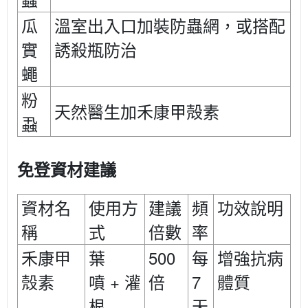
蟲
瓜
溫室出入口加裝防蟲網，或搭配
實
誘殺瓶防治
蠅
粉
天然醫生加禾康甲殻素
蝨
免登資材建議
資材名
使用方
建議
頻
功效說明
稱
式
倍數
率
500
禾康甲
葉
每
增強抗病
+
7
殼素
噴
灌
倍
體質
根
天