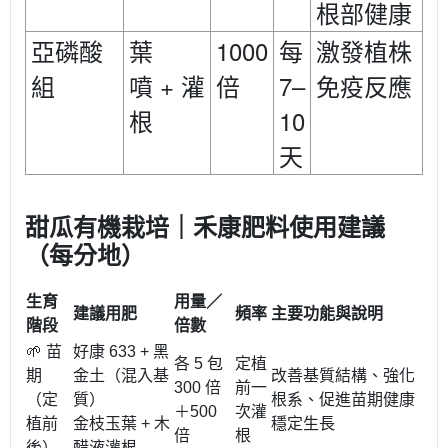
根部健康
1000
亞磷酸
葉
每
激發植株
+
7–
組
噴
灌
倍
免疫反應
10
根
天
甜瓜有機栽培｜禾康肥料使用建議
（每分地）
生育
用量／
建議用肥
頻率
主要功能與說明
階段
倍數
🌱 苗
好康 633 + 黑
各 5 包
定植
期
金土（混入基
改善基質結構、強化
300 倍
前一
（定
質）
根系、促進苗期健康
＋500
次灌
植前
金枝玉葉 + 木
穩定生長
倍
根
後）
醋液灌根