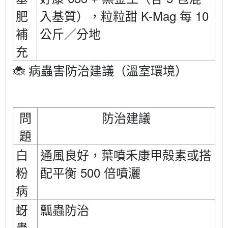
K-Mag
10
肥
入基質），粒粒甜
每
補
公斤／分地
充
🐞
病蟲害防治建議（溫室環境）
問
防治建議
題
白
通風良好，葉噴禾康甲殻素或搭
500
粉
配平衡
倍噴灑
病
蚜
瓢蟲防治