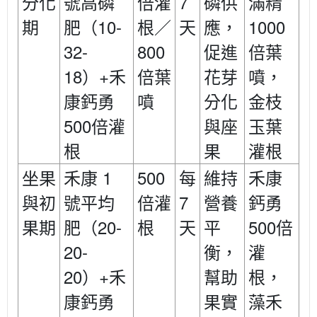
7
分化
號高磷
倍灌
磷供
滿精
10-
1000
期
肥（
根／
天
應，
32-
800
促進
倍葉
18
+
禾
）
倍葉
花芽
噴，
康鈣勇
噴
分化
金枝
500
倍灌
與座
玉葉
根
果
灌根
1
500
禾康
坐果
禾康
每
維持
7
鈣勇
與初
號平均
倍灌
營養
20-
500
果期
肥（
根
天
平
倍
20-
衡，
灌
20
+
禾
）
幫助
根，
康鈣勇
果實
藻禾