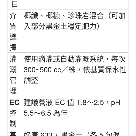
目
介
椰纖、椰糠、珍珠岩混合（可加
質
入部分黑金土穩定肥力）
選
擇
灌
使用滴灌或自動灌溉系統，每次
300~500 cc
溉
／株，依基質保水性
管
調整
理
EC
1.8
2.5
pH
EC
建議養液
值
～
，
5.5
6.5
控
～
為佳
制
633 +
5
基
好康
黑金土（各
包混