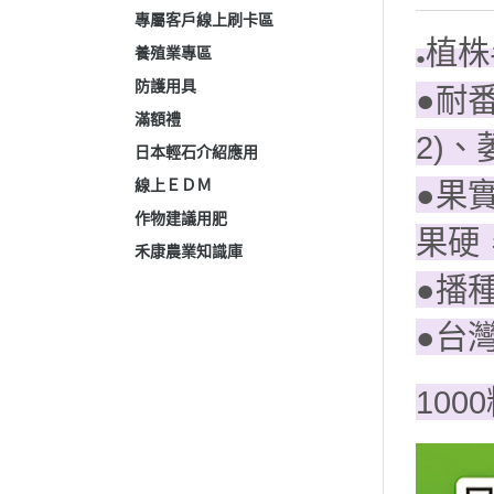
專屬客戶線上刷卡區
植株
養殖業專區
●
防護用具
●耐番
滿額禮
2)、
日本輕石介紹應用
線上ＥＤＭ
●果
作物建議用肥
果硬
禾康農業知識庫
●播
●台
100