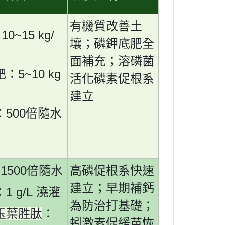
有機質改善土
10~15 kg/
：
壤；磷鉀底肥全
面補充；溶磷菌
5~10 kg
肥：
活化磷素促根系
建立
500
：
倍隨水
1500
：
倍隨水
高磷促根系快速
建立；早期補鈣
1 g/L
：
澆灌
為防治打基礎；
玉葉胜肽
：
蚓激素促緩苗恢