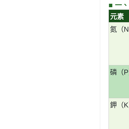
■
一、
元素
N
氮（
P
磷（
K
鉀（