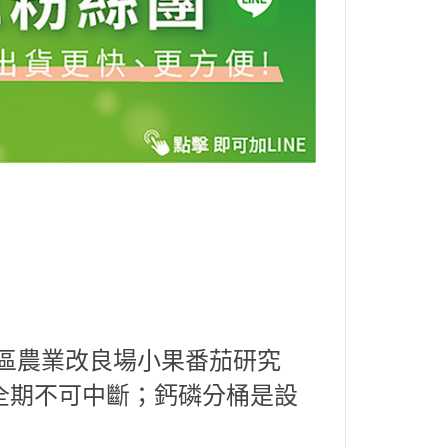
區農業改良場小果番茄研究
全期不可中斷；鈣磷分桶是設