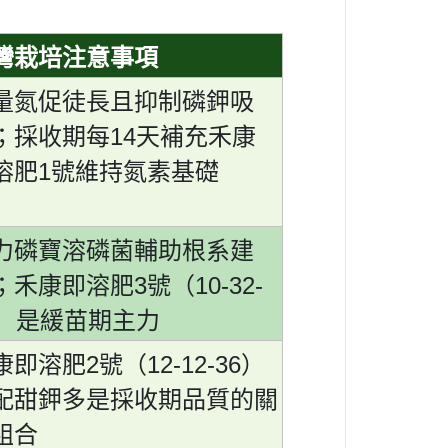
灣栽培注意事項
量氮促徒長且抑制磷鉀吸
14
；採收期每
天補充禾康
1
溶肥
號維持氮素基礎
力磷寶溶磷菌輔助根系建
3
10-32-
；禾康即溶肥
號（
）是緩苗期主力
2
12-12-36
康即溶肥
號（
）
配甜鉀多是採收期品質的關
組合