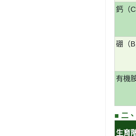
C
鈣（
B
硼（
有機
■
二、
生育