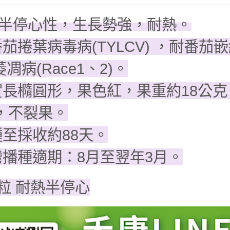
半停心性，生長勢強，耐熱。
茄捲葉病毒病(TYLCV) ，耐番茄嵌
萎凋病(Race1、2)。
實長橢圓形，果色紅，果重約18公
，不裂果。
種至採收約88天。
灣播種適期：8月至翌年3月。
0粒 耐熱半停心