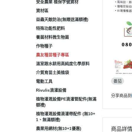
安全農業 植保字號資材
資材區
益蟲天敵防治(無贈送滿額禮)
特殊功能性肥料
養菌材料微生物菌
作物種子
農友種苗種子專區
溫室跟水耕用高純度化學原料
介質育苗土美植袋
番茄
電動工具
Rivulis滴灌設備
分享商品到
植物灌溉設備PE滴灌管配件(無滿
額禮)
植物灌溉設備滴灌帶配件 (無10+
1、無滿額禮)
農業用網材(無10+1優惠)
商品詳