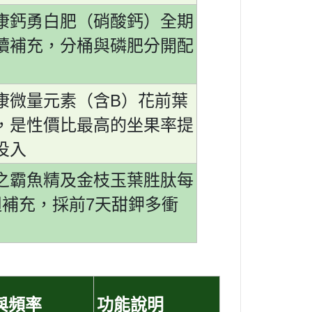
康鈣勇白肥（硝酸鈣）全期
續補充，分桶與磷肥分開配
B
康微量元素（含
）花前葉
，是性價比最高的坐果率提
投入
之霸魚精及金枝玉葉胜肽每
7
週補充，採前
天甜鉀多衝
與頻率
功能說明