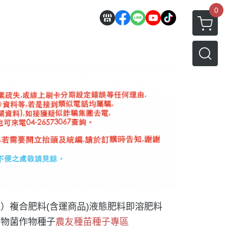
0
運）
複合肥料(含運商品)
液態肥料
即溶肥料
生物菌
作物種子
農友種苗種子專區