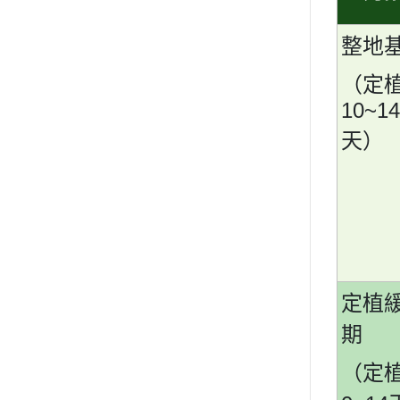
整地
（定
10~14
天）
定植
期
（定