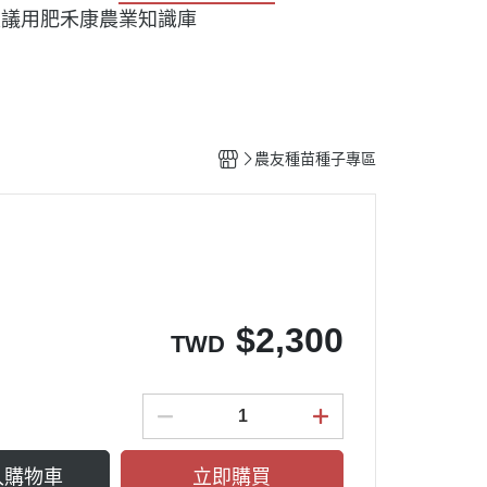
建議用肥
禾康農業知識庫
農友種苗種子專區
$
2,300
TWD
入購物車
立即購買