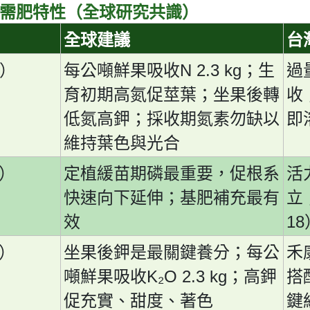
需肥特性（全球研究共識）
全球建議
台
N 2.3 kg
）
每公噸鮮果吸收
；生
過
育初期高氮促莖葉；坐果後轉
收
低氮高鉀；採收期氮素勿缺以
即
維持葉色與光合
）
定植緩苗期磷最重要，促根系
活
快速向下延伸；基肥補充最有
立
18
效
）
坐果後鉀是最關鍵養分；每公
禾
K
₂
O 2.3 kg
噸鮮果吸收
；高鉀
搭
促充實、甜度、著色
鍵