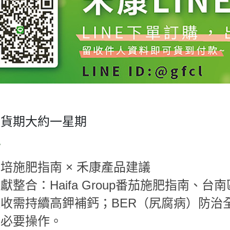
出貨期大約一星期
茄
×
栽培施肥指南
禾康產品建議
Haifa Group
文獻整合：
番茄施肥指南、台南
BER
採收需持續高鉀補鈣；
（尻腐病）防治
培必要操作。