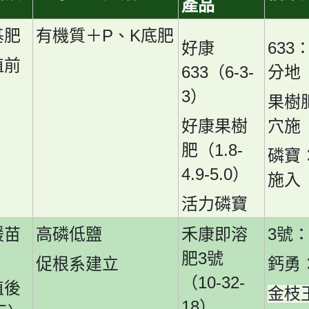
產品
P
K
基肥
有機質＋
、
底肥
633
好康
植前
633
6-3-
（
分地
3
）
果樹
好康果樹
穴施
1.8-
肥（
磷寶
4.9-5.0
）
施入
活力磷寶
3
緩苗
高磷低鹽
禾康即溶
號
3
肥
號
促根系建立
鈣勇
10-32-
（
植後
金枝
18
）