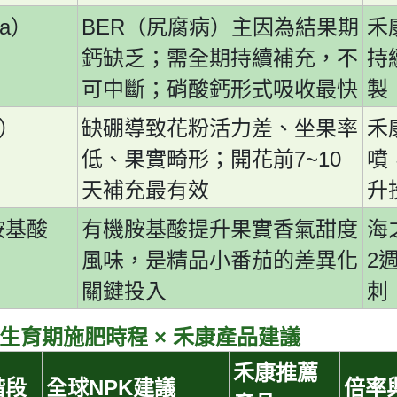
a
BER
）
（尻腐病）主因為結果期
禾
鈣缺乏；需全期持續補充，不
持
可中斷；硝酸鈣形式吸收最快
製
）
缺硼導致花粉活力差、坐果率
禾
7~10
低、果實畸形；開花前
噴
天補充最有效
升
胺基酸
有機胺基酸提升果實香氣甜度
海
2
風味，是精品小番茄的差異化
關鍵投入
刺
×
生育期施肥時程
禾康產品建議
禾康推薦
NPK
階段
全球
建議
倍率