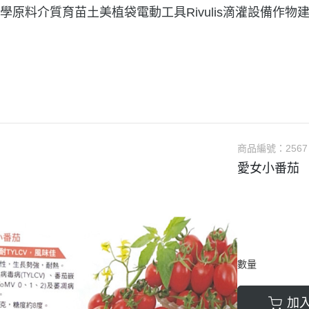
學原料
介質育苗土美植袋
電動工具
Rivulis滴灌設備
作物
商品編號：
2567
愛女小番茄
數量
加