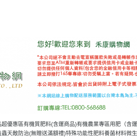
品
超優惠區
有機質肥料(含運商品)
有機農業專區用肥（含
益蟲天敵防治(無贈送滿額禮)
特殊功能性肥料
養菌材料微