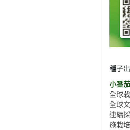
種子
小番
全球
全球
連續
施栽