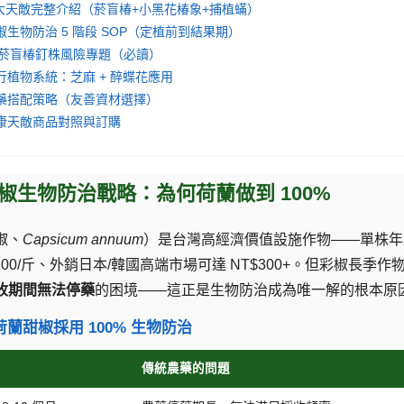
 大天敵完整介紹（菸盲椿+小黑花椿象+捕植蟎）
椒生物防治 5 階段 SOP（定植前到結果期）
️ 菸盲椿釘株風險專題（必讀）
行植物系統：芝麻 + 醉蝶花應用
藥搭配策略（友善資材選擇）
康天敵商品對照與訂購
 彩椒生物防治戰略：為何荷蘭做到 100%
椒、
Capsicum annuum
）是台灣高經濟價值設施作物——單株年產
0-200/斤、外銷日本/韓國高端市場可達 NT$300+。但彩椒長季
收期間無法停藥
的困境——這正是生物防治成為唯一解的根本原
何荷蘭甜椒採用 100% 生物防治
傳統農藥的問題