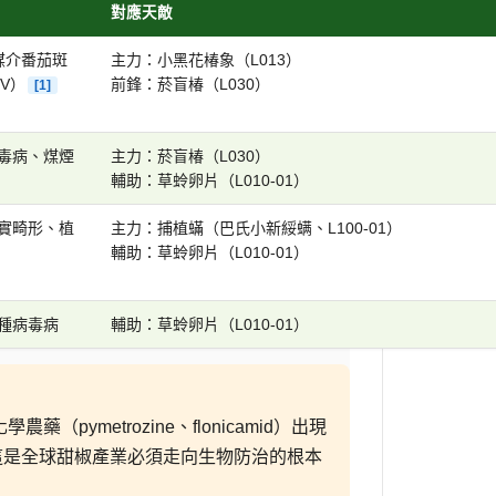
對應天敵
媒介番茄斑
主力：小黑花椿象（L013）
V）
前鋒：菸盲椿（L030）
[1]
毒病、煤煙
主力：菸盲椿（L030）
輔助：草蛉卵片（L010-01）
實畸形、植
主力：捕植蟎（巴氏小新綏螨、L100-01）
輔助：草蛉卵片（L010-01）
種病毒病
輔助：草蛉卵片（L010-01）
藥（pymetrozine、flonicamid）出現
這是全球甜椒產業必須走向生物防治的根本