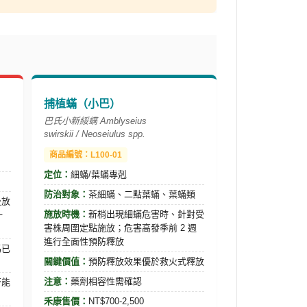
捕植蟎（小巴）
巴氏小新綏螨
Amblyseius
swirskii
/
Neoseiulus
spp.
商品編號：L100-01
定位：
細蟎/葉蟎專剋
防治對象：
茶細蟎、二點葉蟎、葉蟎類
後放
施放時機：
新梢出現細蟎危害時、針對受
一
害株周圍定點施放；危害高發季前 2 週
進行全面性預防釋放
馬已
關鍵價值：
預防釋放效果優於救火式釋放
注意：
藥劑相容性需確認
否能
禾康售價：
NT$700-2,500