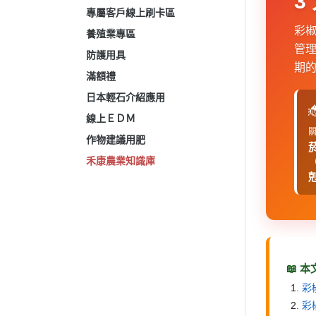
3
專屬客戶線上刷卡區
彩椒
養殖業專區
管理
防護用具
期
滿額禮
日本輕石介紹應用

線上ＥＤＭ
關
作物建議用肥
禾康農業知識庫
📖 
彩
彩