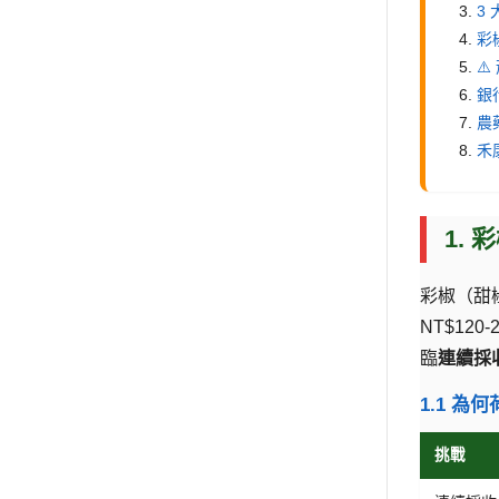
3
彩
⚠
銀
農
禾
1.
彩椒（甜
NT$12
臨
連續採
1.1 為
挑戰