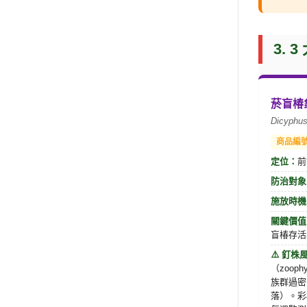
3. 
菸盲椿象
Dicyphu
商品編號
定位：
前
防治對象
施放時機
關鍵價值
盲椿存活
⚠️ 釘株
（zoop
族群過密
落）。彩