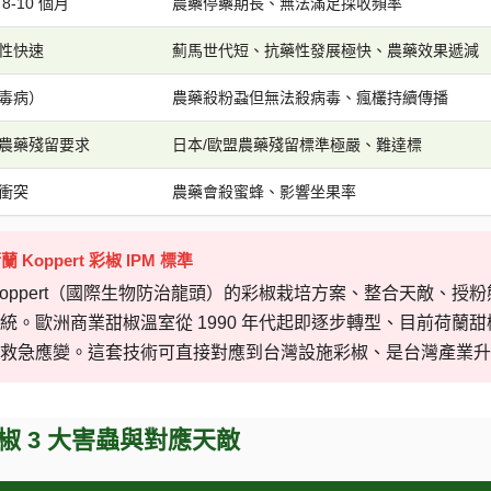
8-10 個月
農藥停藥期長、無法滿足採收頻率
性快速
薊馬世代短、抗藥性發展極快、農藥效果遞減
毒病）
農藥殺粉蝨但無法殺病毒、瘋欉持續傳播
農藥殘留要求
日本/歐盟農藥殘留標準極嚴、難達標
衝突
農藥會殺蜜蜂、影響坐果率
荷蘭 Koppert 彩椒 IPM 標準
Koppert（國際生物防治龍頭）的彩椒栽培方案、整合天敵、
 系統。歐洲商業甜椒溫室從 1990 年代起即逐步轉型、目前荷蘭甜
救急應變。這套技術可直接對應到台灣設施彩椒、是台灣產業升
 彩椒 3 大害蟲與對應天敵