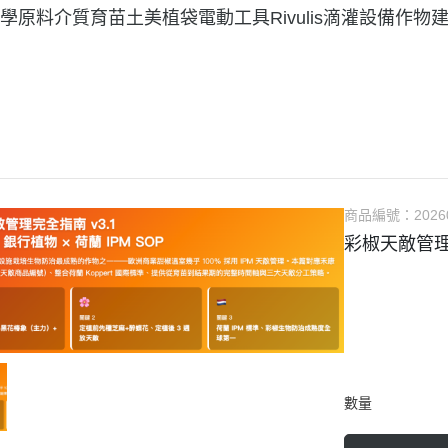
學原料
介質育苗土美植袋
電動工具
Rivulis滴灌設備
作物
商品編號：
2026
彩椒天敵管理
數量