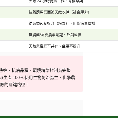
天敵 24 小時持續工作、零停藥期
抗藥薊馬反而被天敵吃掉（補食壓力）
從源頭剋制媒介（粉蝨）、阻斷病毒傳播
無農藥/友善農業認證、外銷溢價
天敵與蜜蜂可共存、坐果率提升
授粉熊蜂、抗病品種、環境精準控制為完整
椒生產 100% 使用生物防治為主、化學農
級的關鍵路徑。