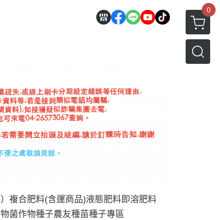
0
運）
複合肥料(含運商品)
液態肥料
即溶肥料
生物菌
作物種子
農友種苗種子專區