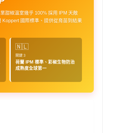
P
溫室幾乎 100% 採用 IPM 天敵
Koppert 國際標準、提供從育苗到結果
🇳🇱
關鍵 3
植
荷蘭 IPM 標準、彩椒生物防治
成熟度全球第一