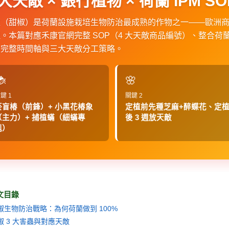
 大天敵 × 銀行植物 × 荷蘭 IPM SO
（甜椒）是荷蘭設施栽培生物防治最成熟的作物之一——歐洲商業甜椒
。本篇對應禾康官網完整 SOP（4 大天敵商品編號）、整合荷蘭 
的完整時間軸與三大天敵分工策略。

🌸
鍵 1
關鍵 2
菸盲椿（前鋒）+ 小黑花椿象
定植前先種芝麻+醉蝶花、定
（主力）+ 捕植蟎（細蟎專
後 3 週放天敵
剋）
本文目錄
椒生物防治戰略：為何荷蘭做到 100%
椒 3 大害蟲與對應天敵