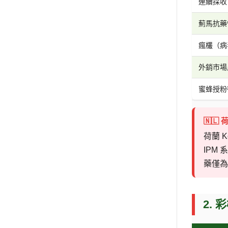
連續採收 
薊馬抗藥
瘋欉（病
外銷市場
蜜蜂授粉
🇳🇱 
荷蘭 
IPM
藥僅為
2.