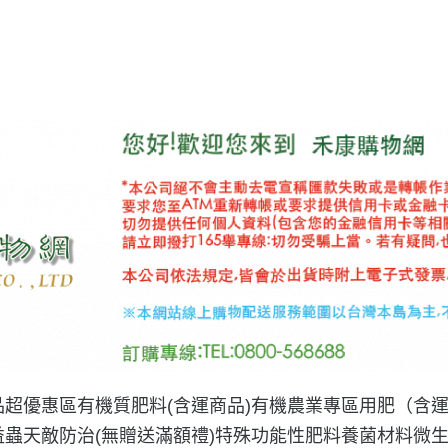
品
超優惠區
有機質肥料(含運商品)
有機農業專區用肥（含
益蟲天敵防治(無贈送滿額禮)
特殊功能性肥料
養菌材料微