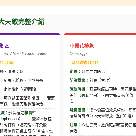
3 大天敵完整介紹
 ⚠️
小黑花椿象
s
spp. /
Nesidiocoris tenuis
Orius
spp.
：L030
商品編號：L013
鋒、測試部隊
定位：
薊馬主力防治
：
薊馬、粉蝨、小型害蟲
防治對象：
薊馬（主攻）
：
定植後約 3 週開始
施放時機：
薊馬咬痕出現時、開花期
更佳（有助坐果）、固定每 2 週施放
：
可測試田區藥劑殘留——若菸
次
率低、後續天敵也難存活
關鍵價值：
成本偏高但效果卓越、薊
風險：
菸盲椿是
雜食性
爆發時可單分地大量釋放（如 20 罐）
hytophagous）—— 獵物不足或
時會釘株（壞死環、花朵脫
注意：
極怕農藥、放前確認菸盲椿是
椒每植株建議上限 5-10 隻、需
存活