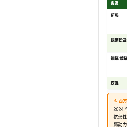
害蟲
薊馬
銀葉粉蝨
細蟎/葉
蚜蟲
⚠️ 
202
抗藥性
驅動力