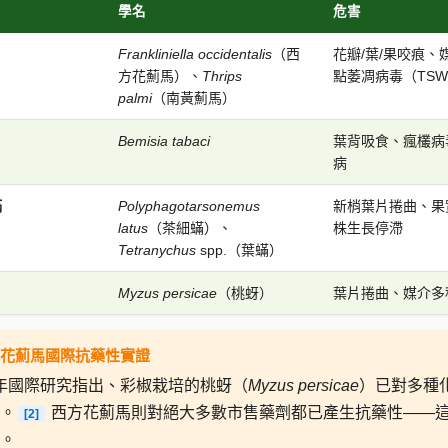
學名
危害
Frankliniella occidentalis
（西
花瓣/葉/果咬痕、
方花薊馬）、
Thrips
點萎凋病毒（TSW
palmi
（南黃薊馬）
Bemisia tabaci
葉背吸食、瘋欉病
病
蟎
Polyphagotarsonemus
新梢葉片捲曲、果
latus
（茶細蟎）、
株生長停滯
Tetranychus
spp.（葉蟎）
Myzus persicae
（桃蚜）
葉片捲曲、媒介多
西方花薊馬國際抗藥性實證
4 年國際研究指出、彩椒栽培的桃蚜（
Myzus persicae
）已對多種化學農
。
西方花薊馬則對絕大多數市售藥劑都已產生抗藥性——
[2]
。