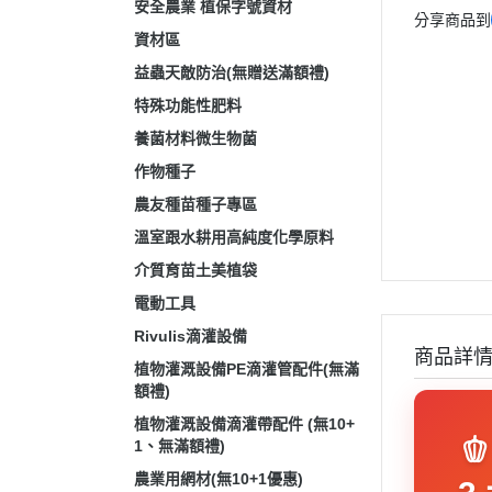
安全農業 植保字號資材
分享商品到
資材區
益蟲天敵防治(無贈送滿額禮)
特殊功能性肥料
養菌材料微生物菌
作物種子
農友種苗種子專區
溫室跟水耕用高純度化學原料
介質育苗土美植袋
電動工具
Rivulis滴灌設備
商品詳
植物灌溉設備PE滴灌管配件(無滿
額禮)
植物灌溉設備滴灌帶配件 (無10+

1、無滿額禮)
農業用網材(無10+1優惠)