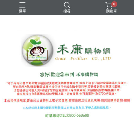
0
選單
搜尋
購物車
國產推薦補助
有機審字號肥料
植物性有機肥
極端氣候
禾康