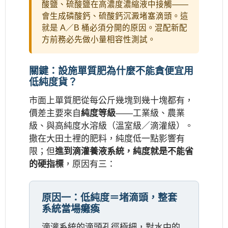
酸鹽、硫酸鹽在高濃度濃縮液中接觸——
會生成磷酸鈣、硫酸鈣沉澱堵塞滴頭。這
就是 A／B 桶必須分開的原因。混配新配
方前務必先做小量相容性測試。
關鍵：設施單質肥為什麼不能貪便宜用
低純度貨？
市面上單質肥從每公斤幾塊到幾十塊都有，
價差主要來自
純度等級
——工業級、農業
級、與高純度水溶級（溫室級／滴灌級）。
撒在大田土裡的肥料，純度低一點影響有
限；但
進到滴灌養液系統，純度就是不能省
的硬指標
，原因有三：
原因一：低純度＝堵滴頭，整套
系統當場癱瘓
滴灌系統的滴頭孔徑極細，對水中的