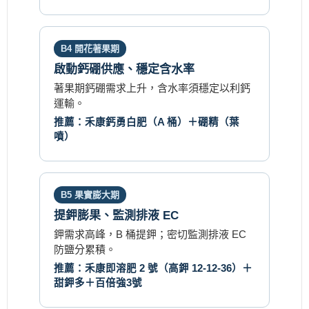
B4 開花著果期
啟動鈣硼供應、穩定含水率
著果期鈣硼需求上升，含水率須穩定以利鈣
運輸。
推薦：禾康鈣勇白肥（A 桶）＋硼精（葉
噴）
B5 果實膨大期
提鉀膨果、監測排液 EC
鉀需求高峰，B 桶提鉀；密切監測排液 EC
防鹽分累積。
推薦：禾康即溶肥 2 號（高鉀 12-12-36）＋
甜鉀多＋百倍強3號