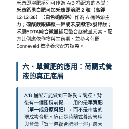
禾康即溶肥系列可作為 A/B 桶配方的基礎：
禾康鈣勇白肥可加
禾康即溶肥 2 號（高鉀
12-12-36）
（白色硝酸鈣）
作為 A 桶鈣源主
力；
硫酸鎂跟磷酸一鉀或禾康即溶3號
鉀鎂；
禾康EDTA綜合微量
補足螯合態微量元素。配
方比例應依作物與生育期、並參考荷蘭
Sonneveld 標準養液配方調整。
六、單質肥的應用：荷蘭式養
液的真正底層
A/B 桶配方能做到三軸獨立調控，背
後有一個關鍵前提——用的是
單質肥
（單一成分原料肥）
，而不是市售的
現成複合肥。這正是荷蘭式養液管理
與台灣「買一包複合肥溶一溶」最大