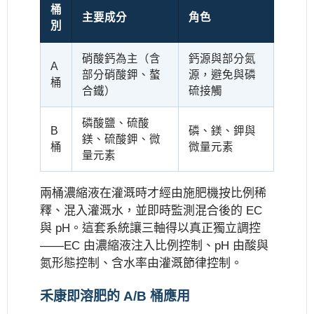
桶
主要成分
角色
別
硝酸鈣為主（含
鈣源與部分氮
A
部分硝酸鉀、螯
源，避免與磷
桶
合鐵）
硫接觸
磷酸鹽、硫酸
B
磷、鎂、鉀與
鎂、硫酸鉀、微
桶
微量元素
量元素
兩桶濃縮液在灌溉時才經由施肥機按比例稀
釋、混入灌溉水，並即時監測混合後的 EC
與 pH。這套系統讓三軸得以真正獨立調控
——EC 由濃縮液注入比例控制、pH 由酸與
氮形態控制、含水率由灌溉節律控制。
禾康即溶肥的 A/B 桶應用