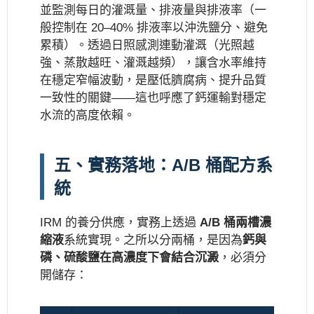
並監測每日的灌溉量、排液量與排液率（一
般控制在 20–40% 排液率以沖洗鹽分、避免
累積）。透過日照感測連動灌溉（光照越
強、蒸散越旺、灌溉越頻），讓含水率維持
在穩定窄幅波動，是壓低臍腐病、提升品質
一致性的關鍵——這也呼應了鈣運輸對穩定
水流的高度依賴。
五、實務落地：A/B 桶配方系
統
IRM 的養分供應，實務上透過
A/B 桶兩槽濃
縮液
系統實現。之所以分兩桶，是因為
鈣與
磷、硫酸鹽在高濃度下會結合沉澱
，必須分
開儲存：