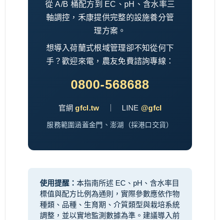
從 A/B 桶配方到 EC、pH、含水率三
軸調控，禾康提供完整的設施養分管
理方案。
想導入荷蘭式根域管理卻不知從何下
手？歡迎來電，農友免費諮詢專線：
0800-568688
官網
gfcl.tw
｜ LINE
@gfcl
服務範圍涵蓋金門、澎湖（採港口交貨）
使用提醒：
本指南所述 EC、pH、含水率目
標值與配方比例為通則，實際參數應依作物
種類、品種、生育期、介質類型與栽培系統
調整，並以實地監測數據為準。建議導入前