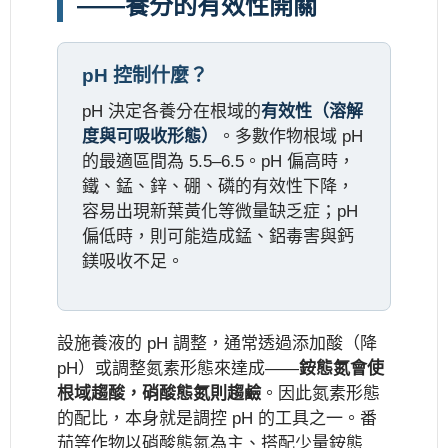
——養分的有效性開關
pH 控制什麼？
pH 決定各養分在根域的
有效性（溶解
度與可吸收形態）
。多數作物根域 pH
的最適區間為 5.5–6.5。pH 偏高時，
鐵、錳、鋅、硼、磷的有效性下降，
容易出現新葉黃化等微量缺乏症；pH
偏低時，則可能造成錳、鋁毒害與鈣
鎂吸收不足。
設施養液的 pH 調整，通常透過添加酸（降
pH）或調整氮素形態來達成——
銨態氮會使
根域趨酸，硝酸態氮則趨鹼
。因此氮素形態
的配比，本身就是調控 pH 的工具之一。番
茄等作物以硝酸態氮為主、搭配少量銨態