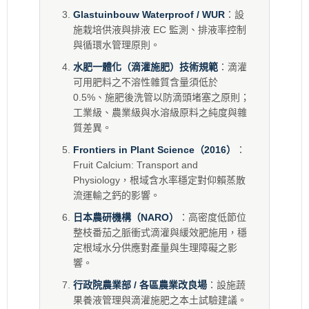
Glastuinbouw Waterproof / WUR
：設
施栽培供液與排液 EC 監測、排液率控制
與循環水管理原則。
水肥一體化（滴灌施肥）技術規範
：滴灌
可用肥料之不溶性雜質含量須低於
0.5%、施肥後洗管以防滴頭堵塞之原則；
工業級、農業級與水溶級原料之純度與雜
質差異。
Frontiers in Plant Science（2016）
：
Fruit Calcium: Transport and
Physiology，根域含水率穩定對仰賴蒸散
流運輸之鈣的影響。
日本農研機構（NARO）
：高密度低節位
整枝番茄之脈衝式滴灌與緩效肥施用，穩
定根域水分供應對產量與生理障礙之影
響。
行政院農業部 / 各區農業改良場
：設施蔬
果養液管理與滴灌施肥之本土試驗建議。