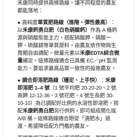
禾康同時提供兩條路線，讓不同程度的農友
都能落地：
● 高純度
單質肥路線（進階、彈性最高）
：
以
禾康鈣勇白肥（白色硝酸鈣）
作為 A 桶鈣
源與硝酸態氮主力，搭配硝酸鉀、磷酸一
鉀、硫酸鎂等單質原料，由農友依作物與生
育期自由調配。微量元素以
禾康EDTA綜合微
量
補足。這條路線適合已具備 EC／pH 監測
能力、要追求最高品質一致性的設施農友。
●
調合即溶肥路線（穩定、上手快）
：
禾康
即溶肥 1–4 號
（1 號平均肥 20-20-20、2 號
高鉀 12-12-36、3 號花肥、4 號生長肥 30-
10-10）為已調配好比例的水溶性即溶肥，搭
配
禾康鈣勇白肥
另行供鈣，即可組成簡化版
A/B 桶。這條路線適合剛從「澆肥水」過
渡、希望降低配方門檻的農友。