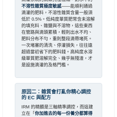
不溶性雜質極度敏感
——能順利通過
滴灌的肥料，不溶性雜質含量一般須
低於 0.5%。低純度單質肥常含未溶解
的填充料、雜鹽與不溶物，這些東西
在管路與滴頭累積，輕則出水不均、
肥料分布不勻，重則整段滴帶堵死。
一次堵塞的清洗、停灌損失，往往遠
超過當初省下的肥料錢。高純度水溶
級單質肥溶解完全、幾乎無殘渣，才
是設施滴灌的及格門檻。
原因二：雜質會打亂你精心調控
的 EC 與配方
IRM 的精髓是三軸精準調控，而這建
立在「
你加進去的每一份養分都算得