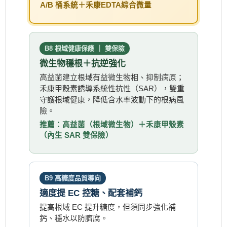
A/B 桶系統＋禾康EDTA綜合微量
B8 根域健康保護 ｜ 雙保險
微生物穩根＋抗逆強化
高益菌建立根域有益微生物相、抑制病原；
禾康甲殼素誘導系統性抗性（SAR），雙重
守護根域健康，降低含水率波動下的根病風
險。
推薦：高益菌（根域微生物）＋禾康甲殼素
（內生 SAR 雙保險）
B9 高糖度品質導向
適度提 EC 控糖、配套補鈣
提高根域 EC 提升糖度，但須同步強化補
鈣、穩水以防臍腐。