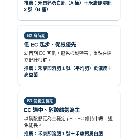
推薦：禾康鈣勇白肥（A 桶）＋禾康即溶肥
2 號（B 桶）
B2 育苗期
低 EC 起步、促根優先
幼苗期 EC 宜低，避免根域鹽害；重點在建
立健壯根群。
推薦：禾康即溶肥 1 號（平均肥）低濃度＋
高益菌
B3 營養生長期
EC 適中、硝酸態氮為主
以硝酸態氮為主穩定 pH，EC 維持中段，避
免徒長。
推薦：禾康即溶肥 1 號＋禾康鈣勇白肥