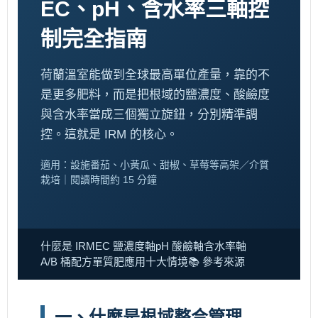
EC、pH、含水率三軸控
制完全指南
荷蘭溫室能做到全球最高單位產量，靠的不
是更多肥料，而是把根域的鹽濃度、酸鹼度
與含水率當成三個獨立旋鈕，分別精準調
控。這就是 IRM 的核心。
適用：設施番茄、小黃瓜、甜椒、草莓等高架／介質
栽培｜閱讀時間約 15 分鐘
什麼是 IRM
EC 鹽濃度軸
pH 酸鹼軸
含水率軸
A/B 桶配方
單質肥應用
十大情境
📚 參考來源
一、什麼是根域整合管理