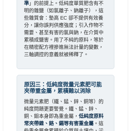
準
」的前提上。低純度單質肥含有不
明的雜鹽（如氯離子、鈉離子），這
些雜質會：墊高 EC 卻不提供有效養
分，讓你誤判供應強度；引入作物不
需要、甚至有害的氯與鈉，在介質中
累積成鹽害。用了不純的原料，等於
在精密配方裡摻進無法計量的變數，
三軸調控的意義就被稀釋了。
原因三：低純度微量元素肥可能
夾帶重金屬，累積難以消除
微量元素肥（鐵、錳、鋅、銅等）的
純度問題更要警覺。鐵、錳、鋅、
銅、鉬本身即為重金屬，
低純度原料
常夾帶鎳、鉻、鎘等有害重金屬
。這
些重金屬會累積於介質與土壤中，污