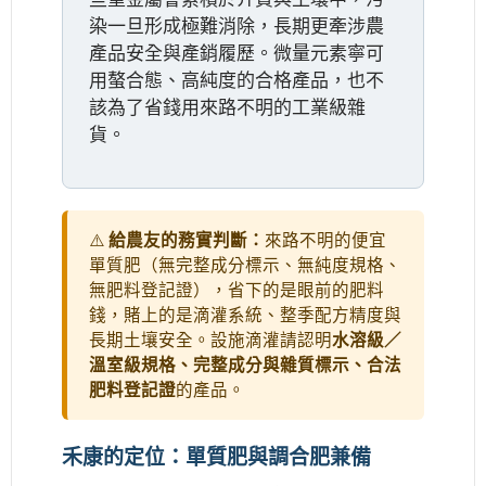
染一旦形成極難消除，長期更牽涉農
產品安全與產銷履歷。微量元素寧可
用螯合態、高純度的合格產品，也不
該為了省錢用來路不明的工業級雜
貨。
⚠️
給農友的務實判斷：
來路不明的便宜
單質肥（無完整成分標示、無純度規格、
無肥料登記證），省下的是眼前的肥料
錢，賭上的是滴灌系統、整季配方精度與
長期土壤安全。設施滴灌請認明
水溶級／
溫室級規格、完整成分與雜質標示、合法
肥料登記證
的產品。
禾康的定位：單質肥與調合肥兼備