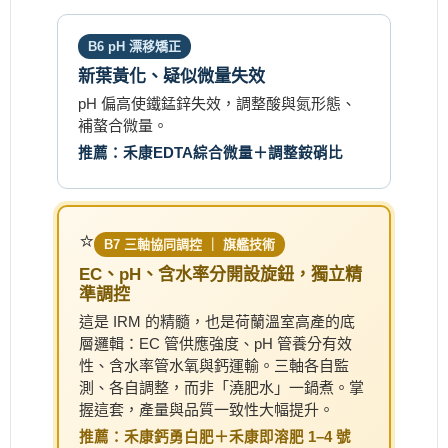
B6 pH 漂移矯正
新葉黃化、疑似微量失效
pH 偏高使鐵錳鋅失效，調整酸與氮形態、
補螯合微量。
推薦：禾康EDTA綜合微量＋調整銨硝比
⭐
B7 三軸協同調控 ｜ 旗艦技術
EC、pH、含水率分開設旋鈕，獨立精
準調控
這是 IRM 的精髓，也是荷蘭溫室高產的底
層邏輯：EC 管供應強度、pH 管養分有效
性、含水率管水氧與鈣運輸。三軸各自監
測、各自調整，而非「澆肥水」一鍋煮。掌
握這套，產量與品質一致性大幅提升。
推薦：禾康鈣勇白肥＋禾康即溶肥 1–4 號