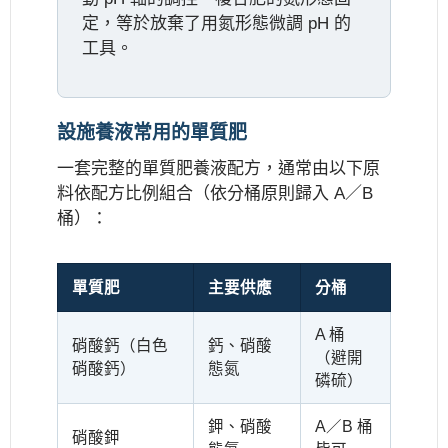
定，等於放棄了用氮形態微調 pH 的
工具。
設施養液常用的單質肥
一套完整的單質肥養液配方，通常由以下原
料依配方比例組合（依分桶原則歸入 A／B
桶）：
單質肥
主要供應
分桶
A 桶
硝酸鈣（白色
鈣、硝酸
（避開
硝酸鈣）
態氮
磷硫）
鉀、硝酸
A／B 桶
硝酸鉀