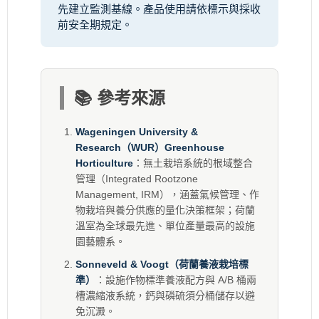
先建立監測基線。產品使用請依標示與採收
前安全期規定。
📚 參考來源
Wageningen University &
Research（WUR）Greenhouse
Horticulture
：無土栽培系統的根域整合
管理（Integrated Rootzone
Management, IRM），涵蓋氣候管理、作
物栽培與養分供應的量化決策框架；荷蘭
溫室為全球最先進、單位產量最高的設施
園藝體系。
Sonneveld & Voogt（荷蘭養液栽培標
準）
：設施作物標準養液配方與 A/B 桶兩
槽濃縮液系統，鈣與磷硫須分桶儲存以避
免沉澱。