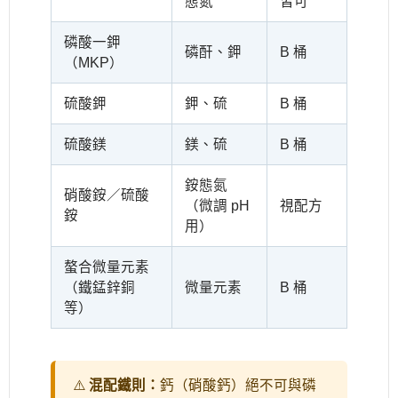
態氮
皆可
磷酸一鉀
磷酐、鉀
B 桶
（MKP）
硫酸鉀
鉀、硫
B 桶
硫酸鎂
鎂、硫
B 桶
銨態氮
硝酸銨／硫酸
（微調 pH
視配方
銨
用）
螯合微量元素
（鐵錳鋅銅
微量元素
B 桶
等）
⚠️
混配鐵則：
鈣（硝酸鈣）絕不可與磷