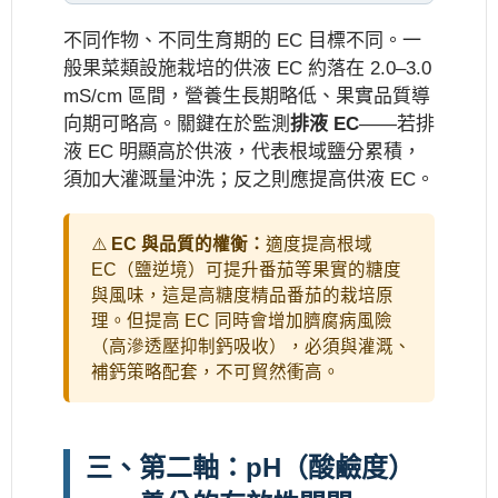
不同作物、不同生育期的 EC 目標不同。一
般果菜類設施栽培的供液 EC 約落在 2.0–3.0
mS/cm 區間，營養生長期略低、果實品質導
向期可略高。關鍵在於監測
排液 EC
——若排
液 EC 明顯高於供液，代表根域鹽分累積，
須加大灌溉量沖洗；反之則應提高供液 EC。
⚠️
EC 與品質的權衡：
適度提高根域
EC（鹽逆境）可提升番茄等果實的糖度
與風味，這是高糖度精品番茄的栽培原
理。但提高 EC 同時會增加臍腐病風險
（高滲透壓抑制鈣吸收），必須與灌溉、
補鈣策略配套，不可貿然衝高。
三、第二軸：pH（酸鹼度）