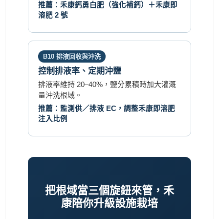
推薦：禾康鈣勇白肥（強化補鈣）＋禾康即
溶肥 2 號
B10 排液回收與沖洗
控制排液率、定期沖鹽
排液率維持 20–40%，鹽分累積時加大灌溉
量沖洗根域。
推薦：監測供／排液 EC，調整禾康即溶肥
注入比例
把根域當三個旋鈕來管，禾
康陪你升級設施栽培