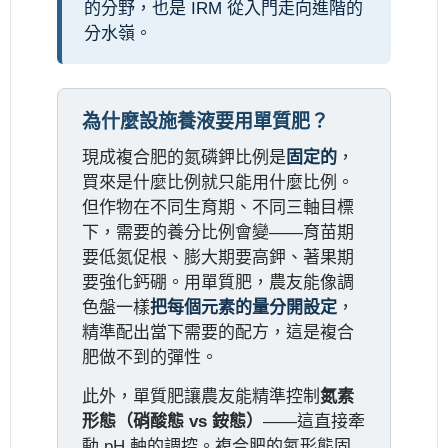
的分野，也是 IRM 從入門走向進階的
分水嶺。
為什麼設施養液要用單質肥？
現成複合肥的氮磷鉀比例是
固定的
，
買來是什麼比例就只能用什麼比例。
但作物在不同生育期、不同三軸目標
下，需要的養分比例會變——育苗期
要低氮促根、膨大期要高鉀、著果期
要強化鈣硼。用單質肥，農友能像調
色盤一樣
把每個元素的量分開設定
，
精準配出當下需要的配方，這是複合
肥做不到的彈性。
此外，單質肥讓農友能精準控制
氮素
形態（硝酸態 vs 銨態）
——這直接牽
動 pH 軸的調控。複合肥的氮形態固