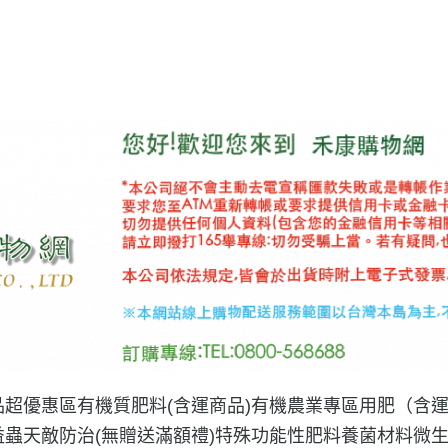
品
超優惠區
有機質肥料(含運商品)
有機農業專區用肥（含
益蟲天敵防治(無贈送滿額禮)
特殊功能性肥料
養菌材料微