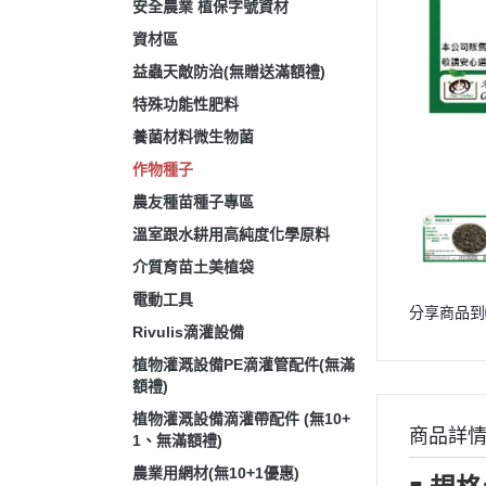
安全農業 植保字號資材
資材區
益蟲天敵防治(無贈送滿額禮)
特殊功能性肥料
養菌材料微生物菌
作物種子
農友種苗種子專區
溫室跟水耕用高純度化學原料
介質育苗土美植袋
電動工具
分享商品到
Rivulis滴灌設備
植物灌溉設備PE滴灌管配件(無滿
額禮)
植物灌溉設備滴灌帶配件 (無10+
商品詳
1、無滿額禮)
農業用網材(無10+1優惠)