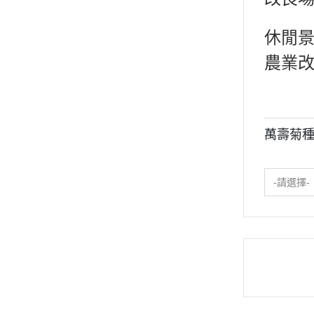
休閒景
農業改
萬壽菊
-請選擇-