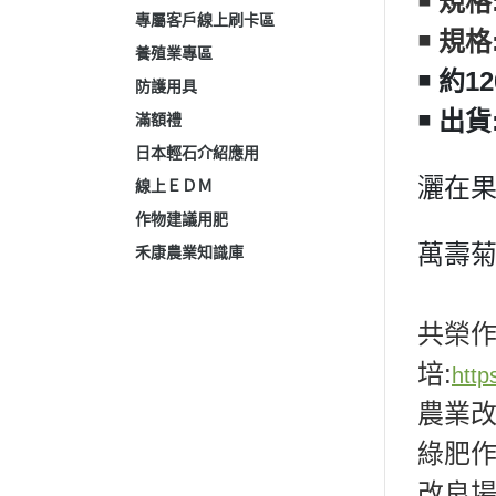
￭ 規格
專屬客戶線上刷卡區
￭ 規格
養殖業專區
￭ 約1
防護用具
￭ 出貨:
滿額禮
日本輕石介紹應用
灑在
線上ＥＤＭ
作物建議用肥
萬壽
禾康農業知識庫
共榮
培:
http
農業改
綠肥作
改良場