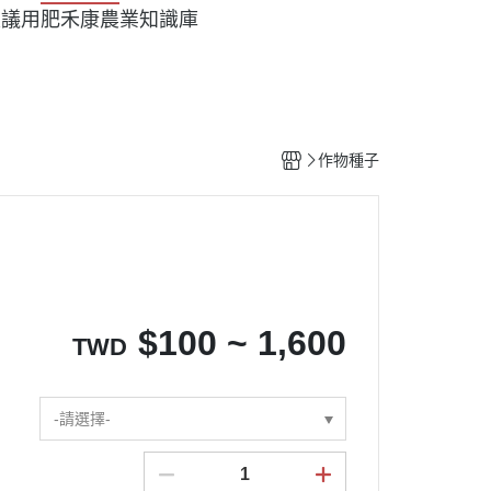
建議用肥
禾康農業知識庫
作物種子
$
100 ~ 1,600
TWD
-請選擇-