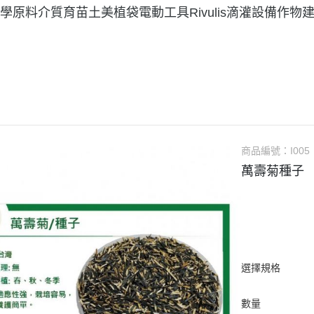
學原料
介質育苗土美植袋
電動工具
Rivulis滴灌設備
作物
商品編號：
I005
萬壽菊種子
選擇規格
數量