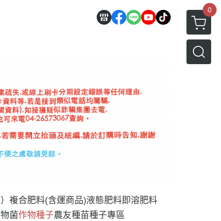
0
運）
複合肥料(含運商品)
液態肥料
即溶肥料
生物菌
作物種子
農友種苗種子專區